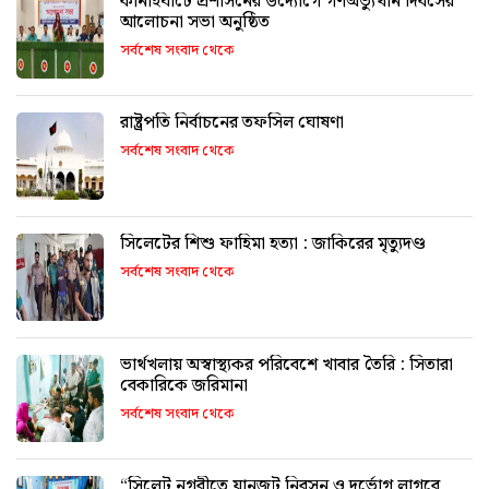
কানাইঘাটে প্রশাসনের উদ্যোগে গণঅভ্যুত্থান দিবসের
আলোচনা সভা অনুষ্ঠিত
সর্বশেষ সংবাদ থেকে
রাষ্ট্রপতি নির্বাচনের তফসিল ঘোষণা
সর্বশেষ সংবাদ থেকে
সিলেটের শিশু ফাহিমা হত্যা : জাকিরের মৃত্যুদণ্ড
সর্বশেষ সংবাদ থেকে
ভার্থখলায় অস্বাস্থ্যকর পরিবেশে খাবার তৈরি : সিতারা
বেকারিকে জরিমানা
সর্বশেষ সংবাদ থেকে
“সিলেট নগরীতে যানজট নিরসন ও দুর্ভোগ লাগবে