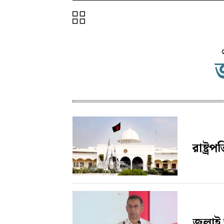
রাষ্ট্
জুলাই 