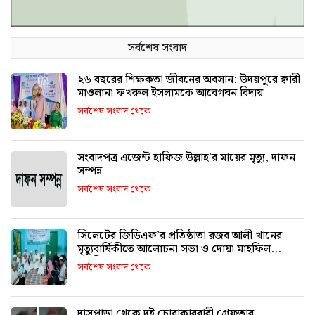
সর্বশেষ সংবাদ
২৬ বছরের শিক্ষকতা জীবনের অবসান: উদয়পুরে ক্বারী
মাওলানা ফখরুল ইসলামকে আবেগঘন বিদায়
সর্বশেষ সংবাদ থেকে
সংবাদপত্র এজেন্ট হাফিজ উল্লাহ’র মায়ের মৃত্যু, দাফন
সম্পন্ন
সর্বশেষ সংবাদ থেকে
সিলেটের জিডিএফ’র প্রতিষ্ঠাতা রজব আলী খানের
মৃত্যুবার্ষিকীতে আলোচনা সভা ও দোয়া মাহফিল
অনুষ্ঠিত
সর্বশেষ সংবাদ থেকে
দাসপাড়া থেকে দুই চোরাকারবারী গ্রেফতার