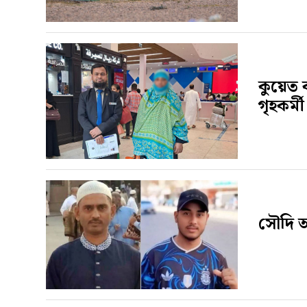
কুয়েত 
গৃহকর্
সৌদি আর