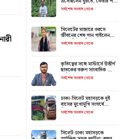
এসেছিলেন ঘুরতে, ফেরার পথে
দুর্ঘটনায় মারা যান সাইফুল
সর্বশেষ সংবাদ থেকে
সিলেটের মাজারে ওরসে
জীবনের শেষ গান গাইলেন
নারী
পেহেলি ভৈরবী
সর্বশেষ সংবাদ থেকে
কৃতিত্বের সঙ্গে মাস্টার্সে উত্তীর্ণ
ছাতকের তরুণ সাংবাদিক মোঃ
তাজিদুল ইসলাম
সর্বশেষ সংবাদ থেকে
ঢাকা-সিলেট মহাসড়কে দুই
বাসের মুখোমুখি সংঘর্ষে
নিহতের সংখ্যা বেড়ে ৯ : ৬
সর্বশেষ সংবাদ থেকে
জনের পরিচয় মিলেছে
সিলেট-ঢাকা মহাসড়কে
মর্মান্তিক সড়ক দুর্ঘটনা: ঝরল