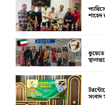
প্যারিস
শাহেদ 
কুয়েতে
স্থানান
টরন্টোত
সংবাদ 