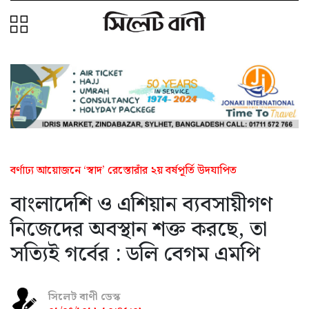
বর্ণাঢ্য আয়োজনে ‘স্বাদ’ রেস্তোরাঁর ২য় বর্ষপূর্তি উদযাপিত
বাংলাদেশি ও এশিয়ান ব্যবসায়ীগণ
নিজেদের অবস্থান শক্ত করছে, তা
সত্যিই গর্বের : ডলি বেগম এমপি
সিলেট বাণী ডেস্ক