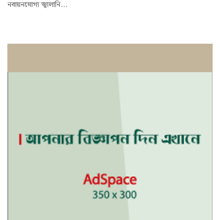
নবায়নযোগ্য জ্বালানি...