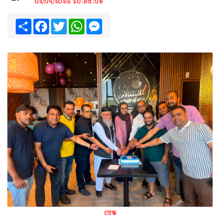
০২/০৭/২০২৬ ১০:৪৫:০৮
Share
Facebook
Twitter
WhatsApp
Messenger
ডেস্ক