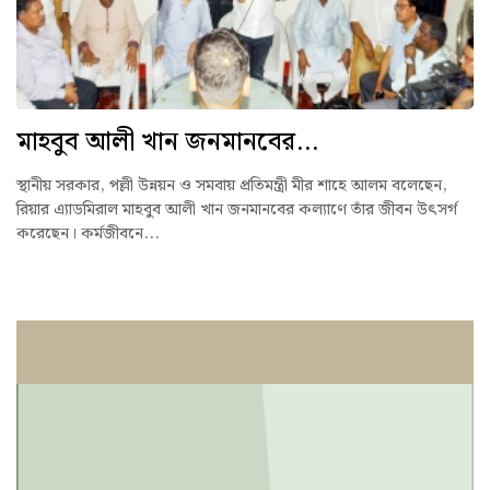
মাহবুব আলী খান জনমানবের...
স্থানীয় সরকার, পল্লী উন্নয়ন ও সমবায় প্রতিমন্ত্রী মীর শাহে আলম বলেছেন,
রিয়ার এ্যাডমিরাল মাহবুব আলী খান জনমানবের কল্যাণে তাঁর জীবন উৎসর্গ
করেছেন। কর্মজীবনে...