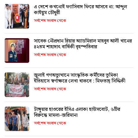
এ দেশে কখনোই ফ্যাসিবাদ ফিরে আসবে না: আব্দুল
কাইয়ুম চৌধুরী
সর্বশেষ সংবাদ থেকে
সাবেক নৌপ্রধান রিয়ার অ্যাডমিরাল মাহবুব আলী খানের
৪২তম শাহাদাৎ বার্ষিকী বৃহস্পতিবার
সর্বশেষ সংবাদ থেকে
জুলাই গণঅভ্যুত্থানে সাংস্কৃতিক কর্মীদের ভূমিকা
ইতিহাসে স্বর্ণাক্ষরে লেখা থাকবে : মিফতাহ্ সিদ্দিকী
সর্বশেষ সংবাদ থেকে
টাঙ্গুয়ার হাওরের ইসিএ এলাকা হাউসবোট, ৬টির
বিরুদ্ধে মামলা–জরিমানা
সর্বশেষ সংবাদ থেকে