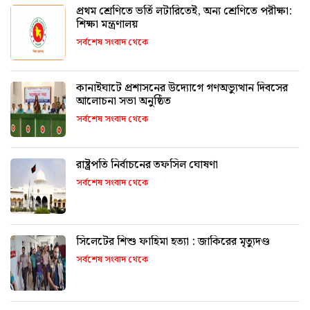
প্রথম শ্রেণিতে ভর্তি লটারিতেই, অন্য শ্রেণিতে পরীক্ষা:
শিক্ষা মন্ত্রণালয়
সর্বশেষ সংবাদ থেকে
কানাইঘাটে প্রশাসনের উদ্যোগে গণঅভ্যুত্থান দিবসের
আলোচনা সভা অনুষ্ঠিত
সর্বশেষ সংবাদ থেকে
রাষ্ট্রপতি নির্বাচনের তফসিল ঘোষণা
সর্বশেষ সংবাদ থেকে
সিলেটের শিশু ফাহিমা হত্যা : জাকিরের মৃত্যুদণ্ড
সর্বশেষ সংবাদ থেকে