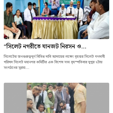
“সিলেট নগরীতে যানজট নিরসন ও...
সিলেটের জনগুরুত্বপূর্ণ বিভিন্ন দাবি আদায়ের লক্ষ্যে বৃহত্তর সিলেট গণদাবী
পরিষদ সিলেট মহানগর কমিটির এক বিশেষ সভা বৃহস্পতিবার দুপুর ২টায়
সংগঠনের সুরমা...