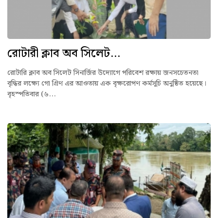
রোটারী ক্লাব অব সিলেট...
রোটারি ক্লাব অব সিলেট সিনার্জির উদ্যোগে পরিবেশ রক্ষায় জনসচেতনতা
বৃদ্ধির লক্ষ্যে গো গ্রিণ এর আওতায় এক বৃক্ষরোপণ কর্মসূচি অনুষ্ঠিত হয়েছে।
বৃহস্পতিবার (৬...