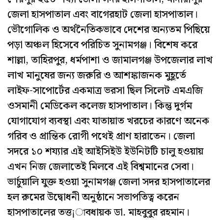
জেলা হাসপাতাল এবং বাগেরহাট জেলা হাসপাতাল।
ভৌগোলিক ও অর্থনৈতিকভাবে দেশের অন্যতম পিছিয়ে
পড়া অঞ্চল হিসেবে পরিচিত সুনামগঞ্জ। বিশেষ করে
শাল্লা, তাহিরপুর, ধর্মপাশা ও জামালগঞ্জ উপজেলার লাখ
লাখ মানুষের জন্য জরুরি ও আশঙ্কাজনক মুহূর্তে
লাইফ-সাপোর্টের একমাত্র ভরসা ছিল সিলেট এমএজি
ওসমানী মেডিকেল কলেজ হাসপাতাল। কিন্তু দুর্গম
যোগাযোগ ব্যবস্থা এবং যাতায়াত খরচের কারণে অনেক
গরিব ও প্রান্তিক রোগী পথেই প্রাণ হারাতেন। জেলা
সদরে ১০ শয্যার এই আইসিইউ ইউনিটটি চালু হওয়ায়
এখন নিজ জেলাতেই মিলবে এই বিশ্বমানের সেবা।
ভার্চুয়ালি যুক্ত হওয়া সুনামগঞ্জ জেলা সদর হাসপাতালের
হল রুমের উদ্বোধনী অনুষ্ঠানে সভাপতিত্ব করেন
হাসপাতালের তত্ত¡াবধায়ক ডা. মাহবুবুর রহমান।