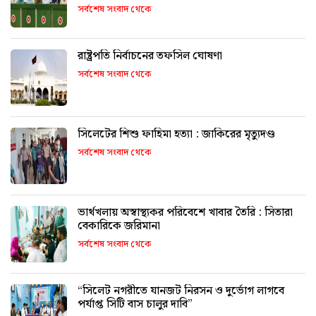
সর্বশেষ সংবাদ থেকে
রাষ্ট্রপতি নির্বাচনের তফসিল ঘোষণা
সর্বশেষ সংবাদ থেকে
সিলেটের শিশু ফাহিমা হত্যা : জাকিরের মৃত্যুদণ্ড
সর্বশেষ সংবাদ থেকে
ভার্থখলায় অস্বাস্থ্যকর পরিবেশে খাবার তৈরি : সিতারা
বেকারিকে জরিমানা
সর্বশেষ সংবাদ থেকে
“সিলেট নগরীতে যানজট নিরসন ও দুর্ভোগ লাগবে
পর্যাপ্ত সিটি বাস চালুর দাবি”