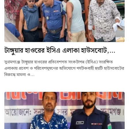
টাঙ্গুয়ার হাওরের ইসিএ এলাকা হাউসবোট,...
সুনামগঞ্জে টাঙ্গুয়ার হাওরের প্রতিবেশগত সংকটাপন্ন (ইসিএ) সংরক্ষিত
এলাকায় প্রবেশ ও পরিবেশদূষণের অভিযোগে পর্যটকবাহী ছয়টি হাউসবোটের
বিরুদ্ধে মামলা ও...