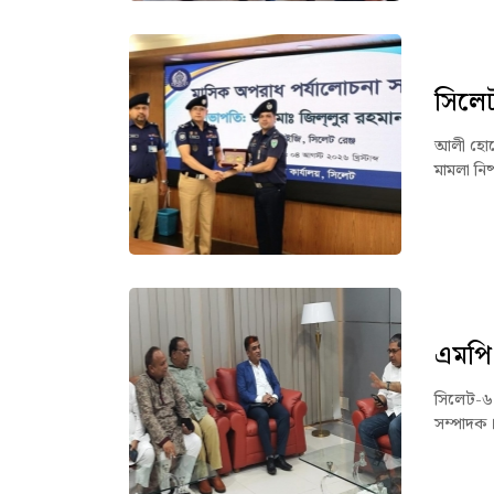
সিলেট 
আলী হোসেন
মামলা নিষ
এমপি 
সিলেট-৬
সম্পাদক।