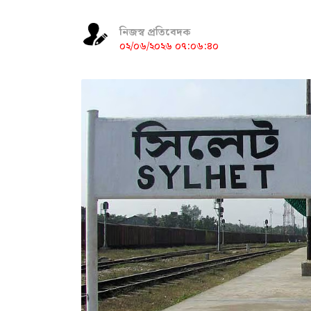
নিজস্ব প্রতিবেদক
০২/০৬/২০২৬ ০৭:০৬:৪০