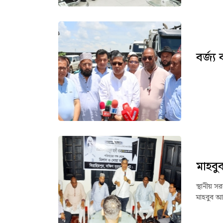
বর্জ্য
স্থা
মাহবু
স্থানীয় স
মাহবুব আ