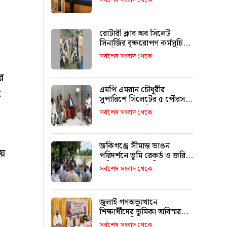
সর্বশেষ সংবাদ থেকে
ফারুক মোড়ল
রোটারী ক্লাব অব সিলেট
সিনার্জির বৃক্ষরোপণ কর্মসূচি
অনুষ্ঠিত
সর্বশেষ সংবাদ থেকে
র
এমপি এমরান চৌধুরীর
ং
সুপারিশে সিলেটের ৫ পৌরসভা
পাচ্ছে ৫ শ কোটি টাকা
সর্বশেষ সংবাদ থেকে
জকিগঞ্জে সীমান্ত ভাঙন
ায়
পরিদর্শনে ভূমি রেকর্ড ও জরিপ
অধিদপ্তরের মহাপরিচালক
সর্বশেষ সংবাদ থেকে
জুলাই গণঅভ্যুত্থানে
শিক্ষার্থীদের ভূমিকা অবিস্মরণীয়
: এম এ মালিক
সর্বশেষ সংবাদ থেকে