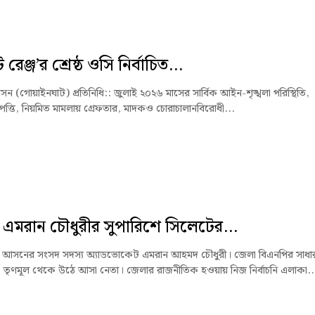
রেঞ্জ’র শ্রেষ্ঠ ওসি নির্বাচিত...
 (গোয়াইনঘাট) প্রতিনিধি:: ‎জুলাই ২০২৬ মাসের সার্বিক আইন-শৃঙ্খলা পরিস্থিতি,
্পত্তি, নিয়মিত মামলায় গ্রেফতার, মাদকও চোরাচালানবিরোধী...
এমরান চৌধুরীর সুপারিশে সিলেটের...
 আসনের সংসদ সদস্য অ্যাডভোকেট এমরান আহমদ চৌধুরী। জেলা বিএনপির সাধা
 তৃণমূল থেকে উঠে আসা নেতা। জেলার রাজনীতিক হওয়ায় নিজ নির্বাচনি এলাকা..