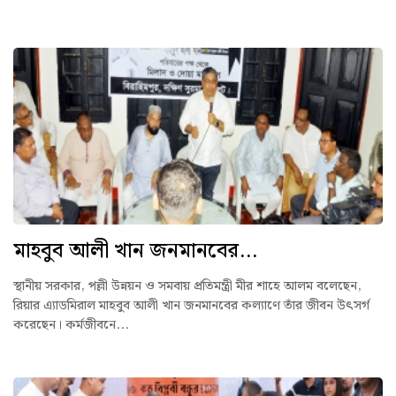
মাহবুব আলী খান জনমানবের...
স্থানীয় সরকার, পল্লী উন্নয়ন ও সমবায় প্রতিমন্ত্রী মীর শাহে আলম বলেছেন,
রিয়ার এ্যাডমিরাল মাহবুব আলী খান জনমানবের কল্যাণে তাঁর জীবন উৎসর্গ
করেছেন। কর্মজীবনে...