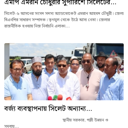
এমপি এমরান চৌধুরীর সুপারিশে সিলেটের...
সিলেট-৬ আসনের সংসদ সদস্য অ্যাডভোকেট এমরান আহমদ চৌধুরী। জেলা
বিএনপির সাধারণ সম্পাদক। তৃণমূল থেকে উঠে আসা নেতা। জেলার
রাজনীতিক হওয়ায় নিজ নির্বাচনি এলাকা...
বর্জ্য ব্যবস্থাপনায় সিলেট অন্যান্য...
স্থানীয় সরকার, পল্লী উন্নয়ন ও
সমবায়...