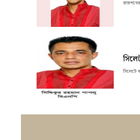
রাজপথের 
সিলেট
সিলেটে ব