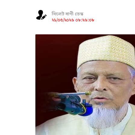
সিলেট বাণী ডেস্ক
২১/০৫/২০২৬ ০৮:২৬:০৮