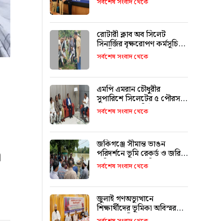
সর্বশেষ সংবাদ থেকে
ফারুক মোড়ল
রোটারী ক্লাব অব সিলেট
সিনার্জির বৃক্ষরোপণ কর্মসূচি
অনুষ্ঠিত
সর্বশেষ সংবাদ থেকে
এমপি এমরান চৌধুরীর
সুপারিশে সিলেটের ৫ পৌরসভা
পাচ্ছে ৫ শ কোটি টাকা
সর্বশেষ সংবাদ থেকে
জকিগঞ্জে সীমান্ত ভাঙন
পরিদর্শনে ভূমি রেকর্ড ও জরিপ
ী
অধিদপ্তরের মহাপরিচালক
সর্বশেষ সংবাদ থেকে
জুলাই গণঅভ্যুত্থানে
শিক্ষার্থীদের ভূমিকা অবিস্মরণীয়
: এম এ মালিক