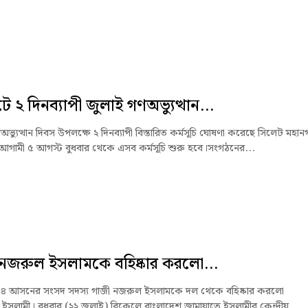
ে ২ দিনব্যাপী জুলাই গণঅভ্যুত্থান...
ভ্যুত্থান দিবস উপলক্ষে ২ দিনব্যাপী বিস্তারিত কর্মসূচি ঘোষণা করেছে সিলেট মহান
আগামী ৫ আগস্ট বুধবার থেকে এসব কর্মসূচি শুরু হবে।সংগঠনের...
নজরুল ইসলামকে বহিষ্কার করলো...
া-৪ আসনের সংসদ সদস্য গাজী নজরুল ইসলামকে দল থেকে বহিষ্কার করলো
 ইসলামী। বুধবার (২২ জুলাই) বিকেলে বাংলাদেশ জামায়াতে ইসলামীর কেন্দ্রীয়...