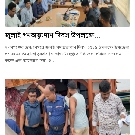
জুলাই গনঅভ্যূথান দিবস উপলক্ষে...
সুনামগঞ্জের জগন্নাথপুরে জুলাই গণঅভ্যুত্থান দিবস-২০২৬ উপলক্ষে উপজেলা
প্রশাসনের উদ্যোগে বুধবার (৫ আগস্ট) দুপুরে উপজেলা পরিষদ সম্মেলন
কক্ষে এক আলোচনা সভা ও...