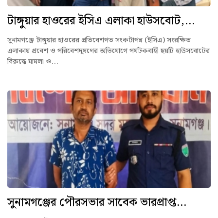
টাঙ্গুয়ার হাওরের ইসিএ এলাকা হাউসবোট,...
সুনামগঞ্জে টাঙ্গুয়ার হাওরের প্রতিবেশগত সংকটাপন্ন (ইসিএ) সংরক্ষিত
এলাকায় প্রবেশ ও পরিবেশদূষণের অভিযোগে পর্যটকবাহী ছয়টি হাউসবোটের
বিরুদ্ধে মামলা ও...
সুনামগঞ্জের পৌরসভার সাবেক ভারপ্রাপ্ত...