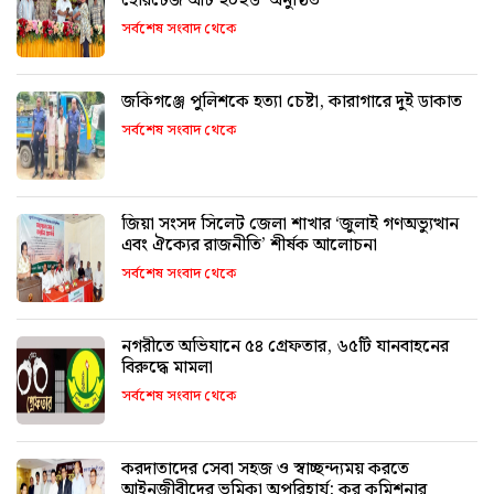
হেরিটেজ আর্ট ২০২৬’ অনুষ্ঠিত
সর্বশেষ সংবাদ থেকে
জকিগঞ্জে পুলিশকে হত্যা চেষ্টা, কারাগারে দুই ডাকাত
সর্বশেষ সংবাদ থেকে
জিয়া সংসদ সিলেট জেলা শাখার ‘জুলাই গণঅভ্যুত্থান
এবং ঐক্যের রাজনীতি’ শীর্ষক আলোচনা
সর্বশেষ সংবাদ থেকে
নগরীতে অভিযানে ৫৪ গ্রেফতার, ৬৫টি যানবাহনের
বিরুদ্ধে মামলা
সর্বশেষ সংবাদ থেকে
করদাতাদের সেবা সহজ ও স্বাচ্ছন্দ্যময় করতে
আইনজীবীদের ভূমিকা অপরিহার্য: কর কমিশনার