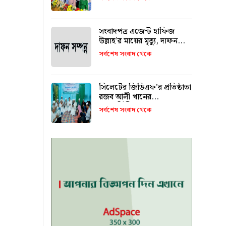
আবেগঘন বিদায়
সংবাদপত্র এজেন্ট হাফিজ
উল্লাহ’র মায়ের মৃত্যু, দাফন
সম্পন্ন
সর্বশেষ সংবাদ থেকে
সিলেটের জিডিএফ’র প্রতিষ্ঠাতা
রজব আলী খানের
মৃত্যুবার্ষিকীতে আলোচনা সভা
সর্বশেষ সংবাদ থেকে
ও দোয়া মাহফিল অনুষ্ঠিত