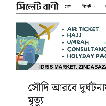
হোম
সিলেট
সৌদি আরবে দুর্ঘটনা
মৃত্যু