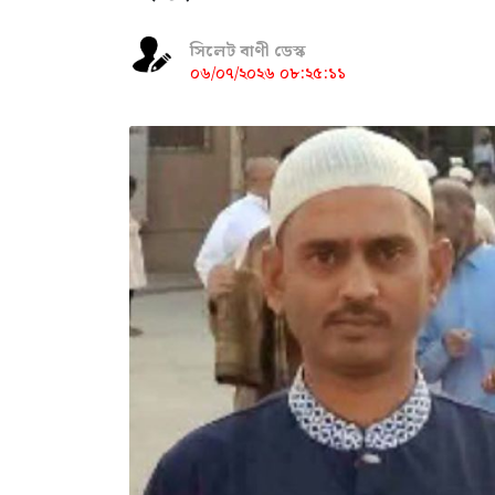
সিলেট বাণী ডেস্ক
০৬/০৭/২০২৬ ০৮:২৫:১১