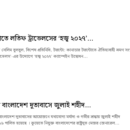
োতে লতিফ ট্রাভেলসের ‘হজ্ব ২০২৭’...
সেলিম বুলবুল, বিশেষ প্রতিনিধি, টরন্টো: কানাডার টরন্টোতে ঐতিহ্যবাহী ভ্রমণ সংস্
াভেলস’-এর উদ্যোগে ‘হজ্ব ২০২৭’ ক্যাম্পেইন উদ্বোধন...
 বাংলাদেশ দূতাবাসে জুলাই শহীদ...
বাংলাদেশ দূতাবাসের আয়োজনে যথাযোগ্য মর্যাদা ও গভীর শ্রদ্ধায় জুলাই শহীদ
৬ পালিত হয়েছে । কুয়েতে নিযুক্ত বাংলাদেশের রাষ্ট্রদূত মেজর জেনারেল...