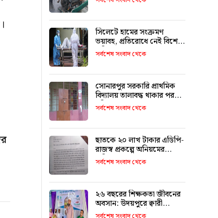
সর্বশেষ সংবাদ থেকে
ন।
সিলেটে হামের সংক্রমণ
ভয়াবহ, প্রতিরোধে নেই বিশেষ
পরিকল্পনা
সর্বশেষ সংবাদ থেকে
সোনারপুর সরকারি প্রাথমিক
বিদ্যালয় তালাবদ্ধ থাকার পরও
চুরি
সর্বশেষ সংবাদ থেকে
ের
ছাতকে ২০ লাখ টাকার এডিপি-
রাজস্ব প্রকল্পে অনিয়মের
অভিযোগ
সর্বশেষ সংবাদ থেকে
২৬ বছরের শিক্ষকতা জীবনের
অবসান: উদয়পুরে ক্বারী
মাওলানা ফখরুল ইসলামকে
সর্বশেষ সংবাদ থেকে