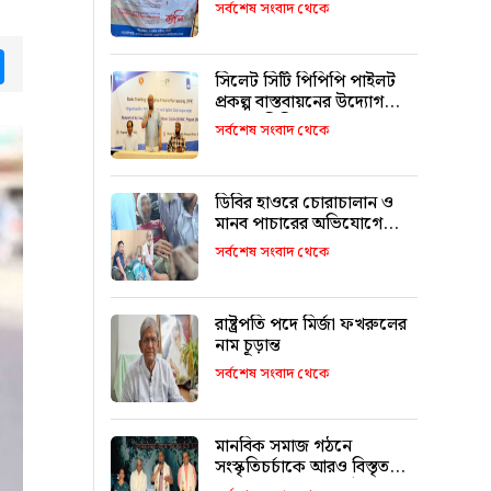
ভূমি কমিশন’ গঠনের দাবি
সর্বশেষ সংবাদ থেকে
tsApp
Messenger
সিলেট সিটি পিপিপি পাইলট
প্রকল্প বাস্তবায়নের উদ্যোগ
নেবে : সিসিক প্রশাসক
সর্বশেষ সংবাদ থেকে
ডিবির হাওরে চোরাচালান ও
মানব পাচারের অভিযোগে
দুপক্ষের সংঘর্ষে আহত ৮
সর্বশেষ সংবাদ থেকে
রাষ্ট্রপতি পদে মির্জা ফখরুলের
নাম চূড়ান্ত
সর্বশেষ সংবাদ থেকে
মানবিক সমাজ গঠনে
সংস্কৃতিচর্চাকে আরও বিস্তৃত
করতে হবে:আব্দুল কাইয়ুম