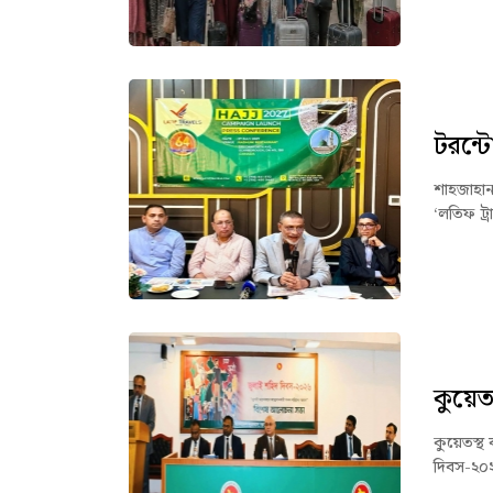
টরন্ট
শাহজাহান 
‘লতিফ ট্র
কুয়েত
কুয়েতস্থ 
দিবস-২০২