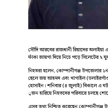
সৌদি আরবের রাজধানী রিয়াদের অলাইয়া এ
ফাঁকা জায়গা দিয়ে নিচে পড়ে সিলেটের ২ যুব
নিহতরা হলেন, কোম্পানীগঞ্জ উপজেলার ১নং 
ছেলে জয় আহমদ এবং খাগাইল (ডলাইরগাঁও) 
হোসাইন। শনিবার (৪ জুলাই) বিকালে এ ঘট
্বজন হারিয়ে নিহতদের পরিবারে চলছে শো
এসব তথ্য নিশ্চিত করেছেন কোম্পানীগঞ্