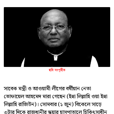
ছবি সংগৃহীত
সাবেক মন্ত্রী ও আওয়ামী লীগের বর্ষীয়ান নেতা
তোফায়েল আহমেদ মারা গেছেন (ইন্না লিল্লাহি ওয়া ইন্না
লিল্লাহি রাজিউন)। সোমবার (১ জুন) বিকেলে সাড়ে
৩টার দিকে রাজধানীর স্কয়ার হাসপাতালে চিকিৎসাধীন