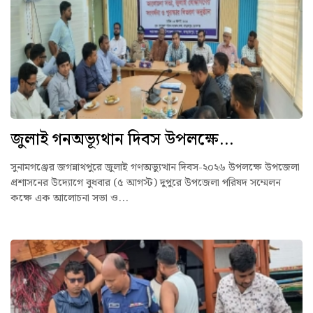
জুলাই গনঅভ্যূথান দিবস উপলক্ষে...
সুনামগঞ্জের জগন্নাথপুরে জুলাই গণঅভ্যুত্থান দিবস-২০২৬ উপলক্ষে উপজেলা
প্রশাসনের উদ্যোগে বুধবার (৫ আগস্ট) দুপুরে উপজেলা পরিষদ সম্মেলন
কক্ষে এক আলোচনা সভা ও...