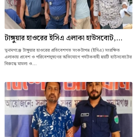
টাঙ্গুয়ার হাওরের ইসিএ এলাকা হাউসবোট,...
সুনামগঞ্জে টাঙ্গুয়ার হাওরের প্রতিবেশগত সংকটাপন্ন (ইসিএ) সংরক্ষিত
এলাকায় প্রবেশ ও পরিবেশদূষণের অভিযোগে পর্যটকবাহী ছয়টি হাউসবোটের
বিরুদ্ধে মামলা ও...