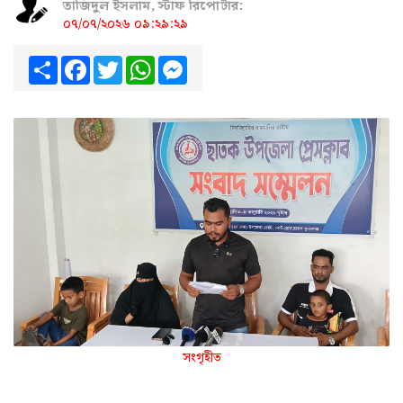
তাজিদুল ইসলাম, স্টাফ রিপোর্টার:
০৭/০৭/২০২৬ ০৯:২৯:২৯
Share
Facebook
Twitter
WhatsApp
Messenger
সংগৃহীত