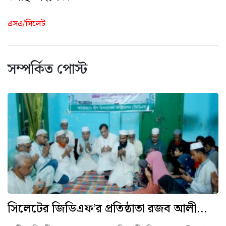
এসএ/সিলেট
সম্পর্কিত পোস্ট
সিলেটের জিডিএফ’র প্রতিষ্ঠাতা রজব আলী...