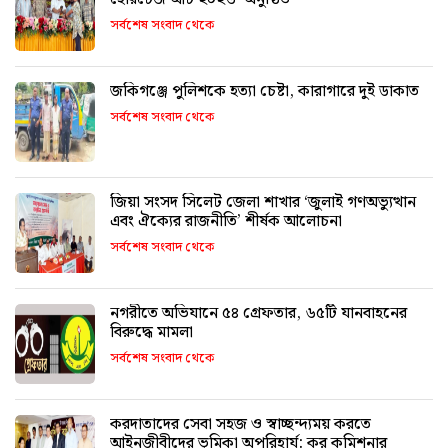
সর্বশেষ সংবাদ থেকে
জকিগঞ্জে পুলিশকে হত্যা চেষ্টা, কারাগারে দুই ডাকাত
সর্বশেষ সংবাদ থেকে
জিয়া সংসদ সিলেট জেলা শাখার ‘জুলাই গণঅভ্যুত্থান
এবং ঐক্যের রাজনীতি’ শীর্ষক আলোচনা
সর্বশেষ সংবাদ থেকে
নগরীতে অভিযানে ৫৪ গ্রেফতার, ৬৫টি যানবাহনের
বিরুদ্ধে মামলা
সর্বশেষ সংবাদ থেকে
করদাতাদের সেবা সহজ ও স্বাচ্ছন্দ্যময় করতে
আইনজীবীদের ভূমিকা অপরিহার্য: কর কমিশনার