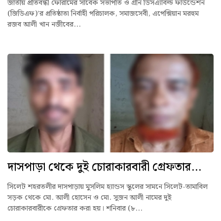
জাতীয় প্রতিবন্ধী ফোরামের সাবেক সভাপতি ও গ্রীন ডিসএ্যাবল্ড ফাউন্ডেশন
(জিডিএফ)’র প্রতিষ্ঠাতা নির্বাহী পরিচালক, সমাজসেবী, এপেক্সিয়ান মরহুম
রজব আলী খান নজীবের...
দাসপাড়া থেকে দুই চোরাকারবারী গ্রেফতার...
সিলেট শহরতলীর দাসপাড়ায় মুসলিম হ্যান্ডস স্কুলের সামনে সিলেট-তামাবিল
সড়ক থেকে মো. আলী হোসেন ও মো. সুজন আলী নামের দুই
চোরাকারবারীকে গ্রেফতার করা হয়। শনিবার (৮...