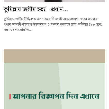
কুমিল্লায় জসীম হত্যা : প্রধান...
কুমিল্লায় জসীম উদ্দিনকে হত্যা করে সিলেটে আত্মগোপনে থাকা মামলার
প্রধান আসামি নাজমুল ইসলামকে গ্রেফতার করেছে র‌্যাব।শনিবার (১৩ জুন)
সন্ধ্যায় কোতোয়ালি...