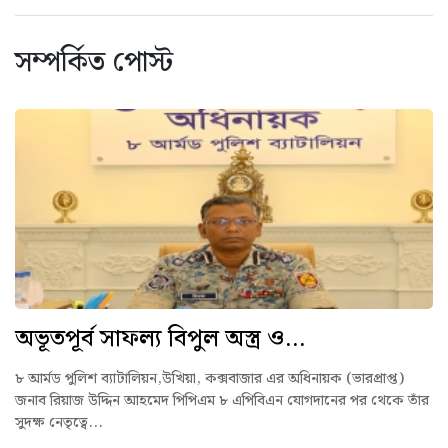
সম্পর্কিত পোস্ট
অভূতপূর্ব সাফল্য বিপুল অস্ত্র ও...
৮ আর্মড পুলিশ ব্যাটালিয়ন,উখিয়া, কক্সবাজার এর অধিনায়ক (ভারপ্রাপ্ত)
জনাব রিয়াজ উদ্দিন আহমেদ পিপিএম ৮ এপিবিএন যোগদানের পর থেকে তাঁর
সুদক্ষ নেতৃত্বে...