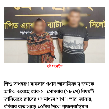
ছবি সংগৃহীত
শিশু অপহরণ মামলার প্রধান আসামিসহ দু’জনকে
আটক করেছে র‌্যাব-৯। সোমবার (১৮ মে) বিষয়টি
জানিয়েছে র‌্যাবের গণমাধ্যম শাখা। তারা জানায়,
রবিবার রাত সাড়ে ১০টার দিকে ব্রাহ্মণবাড়িয়ার