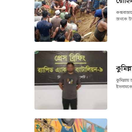
রোহিঙ্
কক্সবাজার
জনকে উদ্
কুমিল্
কুমিল্লা
ইসলামকে 