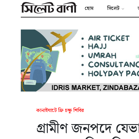
হোম
সিলেট
কানাইঘাটে ফ্রি চক্ষু শিবির
গ্রামীণ জনপদে যেভা