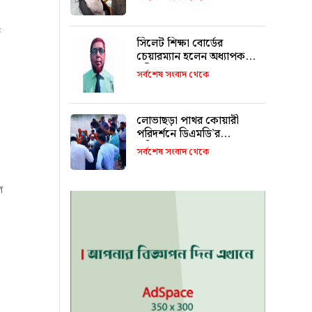
৫
সিলেট শিক্ষা বোর্ডের
চেয়ারম্যান হলেন অধ্যাপক
শহীদুল আলম
সর্বশেষ সংবাদ থেকে
লোভাছড়া পাথর কোয়ারী
পরিদর্শনে ডিএমডি’র
পরিচালক!
সর্বশেষ সংবাদ থেকে
ল