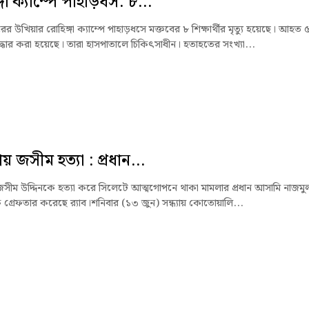
গা ক্যাম্পে পাহাড়ধস: ৮...
ের উখিয়ার রোহিঙ্গা ক্যাম্পে পাহাড়ধসে মক্তবের ৮ শিক্ষার্থীর মৃত্যু হয়েছে। আহত 
ধার করা হয়েছে। তারা হাসপাতালে চিকিৎসাধীন। হতাহতের সংখ্যা...
লায় জসীম হত্যা : প্রধান...
য় জসীম উদ্দিনকে হত্যা করে সিলেটে আত্মগোপনে থাকা মামলার প্রধান আসামি নাজমু
গ্রেফতার করেছে র‌্যাব।শনিবার (১৩ জুন) সন্ধ্যায় কোতোয়ালি...