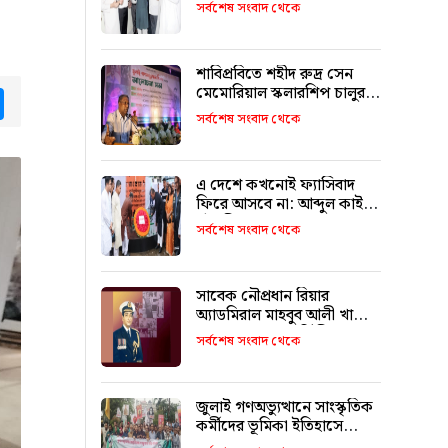
উদ্বোধন করলেন মন্ত্রী মুক্তাদির
সর্বশেষ সংবাদ থেকে
শাবিপ্রবিতে শহীদ রুদ্র সেন
মেমোরিয়াল স্কলারশিপ চালুর
tsApp
Messenger
ঘোষণা
সর্বশেষ সংবাদ থেকে
এ দেশে কখনোই ফ্যাসিবাদ
ফিরে আসবে না: আব্দুল কাইয়ুম
চৌধুরী
সর্বশেষ সংবাদ থেকে
সাবেক নৌপ্রধান রিয়ার
অ্যাডমিরাল মাহবুব আলী খানের
৪২তম শাহাদাৎ বার্ষিকী
সর্বশেষ সংবাদ থেকে
বৃহস্পতিবার
জুলাই গণঅভ্যুত্থানে সাংস্কৃতিক
কর্মীদের ভূমিকা ইতিহাসে
স্বর্ণাক্ষরে লেখা থাকবে :