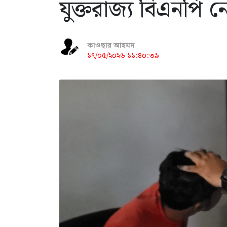
যুক্তরাজ্য বিএনপি ন
কাওছার আহমদ
১৭/০৫/২০২৬ ১১:৪০:৩৯