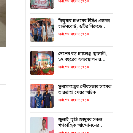
সর্বশেষ সংবাদ থেকে
মিফতাহ্ সিদ্দিকী
টাঙ্গুয়ার হাওরের ইসিএ এলাকা
হাউসবোট, ৬টির বিরুদ্ধে
মামলা–জরিমানা
সর্বশেষ সংবাদ থেকে
দেশের বড় চ্যালেঞ্জ জ্বালানী,
১৭ বছরের অব্যবস্থাপনার
কারণে এই অবস্থা: বাণিজ্যমন্ত্রী
সর্বশেষ সংবাদ থেকে
সুনামগঞ্জের পৌরসভার সাবেক
ভারপ্রাপ্ত মেয়র আটক
সর্বশেষ সংবাদ থেকে
জুলাই স্মৃতি জাদুঘর সকল
গণতান্ত্রিক আন্দোলনের
প্রতিচ্ছবি: প্রধানমন্ত্রী