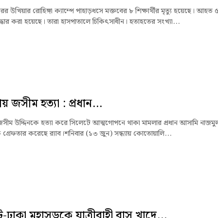
ের উখিয়ার রোহিঙ্গা ক্যাম্পে পাহাড়ধসে মক্তবের ৮ শিক্ষার্থীর মৃত্যু হয়েছে। আহত 
ধার করা হয়েছে। তারা হাসপাতালে চিকিৎসাধীন। হতাহতের সংখ্যা...
লায় জসীম হত্যা : প্রধান...
য় জসীম উদ্দিনকে হত্যা করে সিলেটে আত্মগোপনে থাকা মামলার প্রধান আসামি নাজমু
গ্রেফতার করেছে র‌্যাব।শনিবার (১৩ জুন) সন্ধ্যায় কোতোয়ালি...
-ঢাকা মহাসড়কে যাত্রীবাহী বাস খাদে...