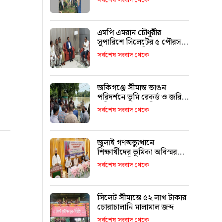
সর্বশেষ সংবাদ থেকে
এমপি এমরান চৌধুরীর
সুপারিশে সিলেটের ৫ পৌরসভা
পাচ্ছে ৫ শ কোটি টাকা
সর্বশেষ সংবাদ থেকে
জকিগঞ্জে সীমান্ত ভাঙন
পরিদর্শনে ভূমি রেকর্ড ও জরিপ
অধিদপ্তরের মহাপরিচালক
সর্বশেষ সংবাদ থেকে
জুলাই গণঅভ্যুত্থানে
শিক্ষার্থীদের ভূমিকা অবিস্মরণীয়
: এম এ মালিক
সর্বশেষ সংবাদ থেকে
সিলেট সীমান্তে ৫২ লাখ টাকার
চোরাচালানি মালামাল জব্দ
সর্বশেষ সংবাদ থেকে