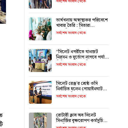
সর্বশেষ সংবাদ থেকে
ভার্থখলায় অস্বাস্থ্যকর পরিবেশে
খাবার তৈরি : সিতারা
বেকারিকে জরিমানা
সর্বশেষ সংবাদ থেকে
“সিলেট নগরীতে যানজট
নিরসন ও দুর্ভোগ লাগবে পর্যাপ্ত
সিটি বাস চালুর দাবি”
সর্বশেষ সংবাদ থেকে
সিলেট রেঞ্জ’র শ্রেষ্ঠ ওসি
নির্বাচিত হলেন গোয়াইনঘাট
থানার অফিসার ইনচার্জ ওমর
সর্বশেষ সংবাদ থেকে
ফারুক মোড়ল
ত
রোটারী ক্লাব অব সিলেট
সিনার্জির বৃক্ষরোপণ কর্মসূচি
টি
অনুষ্ঠিত