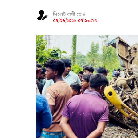
সিলেট বাণী ডেস্ক
০৭/০৬/২০২৬ ০৭:১৩:১৭