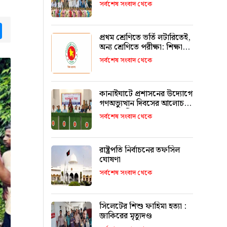
উজ্জ্বল করতে কার্যকর ভূমিকা
সর্বশেষ সংবাদ থেকে
রাখবে : কয়েস লোদী
tsApp
Messenger
প্রথম শ্রেণিতে ভর্তি লটারিতেই,
অন্য শ্রেণিতে পরীক্ষা: শিক্ষা
মন্ত্রণালয়
সর্বশেষ সংবাদ থেকে
কানাইঘাটে প্রশাসনের উদ্যোগে
গণঅভ্যুত্থান দিবসের আলোচনা
সভা অনুষ্ঠিত
সর্বশেষ সংবাদ থেকে
রাষ্ট্রপতি নির্বাচনের তফসিল
ঘোষণা
সর্বশেষ সংবাদ থেকে
সিলেটের শিশু ফাহিমা হত্যা :
জাকিরের মৃত্যুদণ্ড