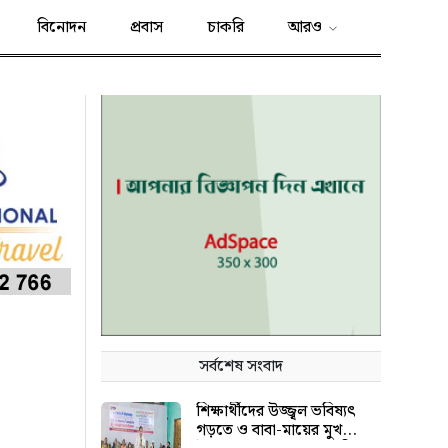
বিনোদন
প্রবাস
চাকরি
আরও
সর্বশেষ সংবাদ
শিক্ষার্থীদের উজ্জ্বল ভবিষ্যৎ
গড়তে ও বাবা-মায়ের মুখ