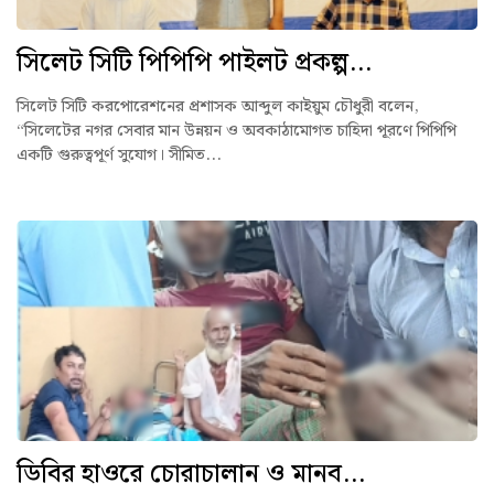
সিলেট সিটি পিপিপি পাইলট প্রকল্প...
সিলেট সিটি করপোরেশনের প্রশাসক আব্দুল কাইয়ুম চৌধুরী বলেন,
“সিলেটের নগর সেবার মান উন্নয়ন ও অবকাঠামোগত চাহিদা পূরণে পিপিপি
একটি গুরুত্বপূর্ণ সুযোগ। সীমিত...
ডিবির হাওরে চোরাচালান ও মানব...