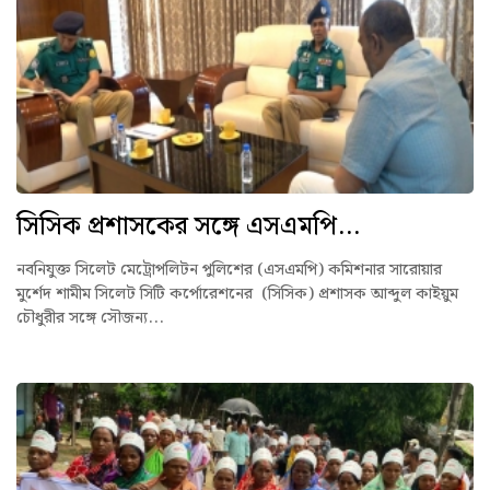
সিসিক প্রশাসকের সঙ্গে এসএমপি...
নবনিযুক্ত সিলেট মেট্রোপলিটন পুলিশের (এসএমপি) কমিশনার সারোয়ার
মুর্শেদ শামীম সিলেট সিটি কর্পোরেশনের (সিসিক) প্রশাসক আব্দুল কাইয়ুম
চৌধুরীর সঙ্গে সৌজন্য...