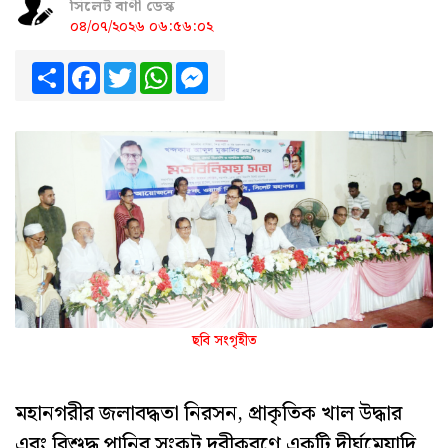
সিলেট বাণী ডেস্ক
০৪/০৭/২০২৬ ০৬:৫৬:০২
Share
Facebook
Twitter
WhatsApp
Messenger
ছবি সংগৃহীত
মহানগরীর জলাবদ্ধতা নিরসন, প্রাকৃতিক খাল উদ্ধার
এবং বিশুদ্ধ পানির সংকট দূরীকরণে একটি দীর্ঘমেয়াদি