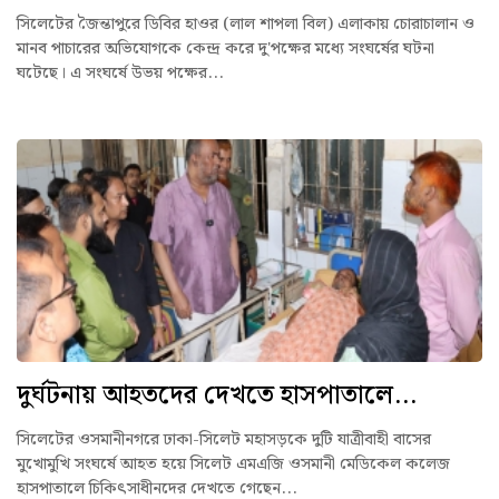
সিলেটের জৈন্তাপুরে ডিবির হাওর (লাল শাপলা বিল) এলাকায় চোরাচালান ও
মানব পাচারের অভিযোগকে কেন্দ্র করে দু'পক্ষের মধ্যে সংঘর্ষের ঘটনা
ঘটেছে। এ সংঘর্ষে উভয় পক্ষের...
দুর্ঘটনায় আহতদের দেখতে হাসপাতালে...
সিলেটের ওসমানীনগরে ঢাকা-সিলেট মহাসড়কে দুটি যাত্রীবাহী বাসের
মুখোমুখি সংঘর্ষে আহত হয়ে সিলেট এমএজি ওসমানী মেডিকেল কলেজ
হাসপাতালে চিকিৎসাধীনদের দেখতে গেছেন...