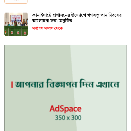
কানাইঘাটে প্রশাসনের উদ্যোগে গণঅভ্যুত্থান দিবসের
আলোচনা সভা অনুষ্ঠিত
সর্বশেষ সংবাদ থেকে