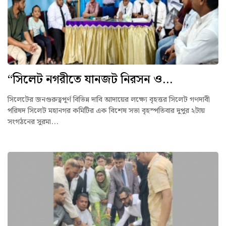
“সিলেট নগরীতে যানজট নিরসন ও...
সিলেটের জনগুরুত্বপূর্ণ বিভিন্ন দাবি আদায়ের লক্ষ্যে বৃহত্তর সিলেট গণদাবী
পরিষদ সিলেট মহানগর কমিটির এক বিশেষ সভা বৃহস্পতিবার দুপুর ২টায়
সংগঠনের সুরমা...