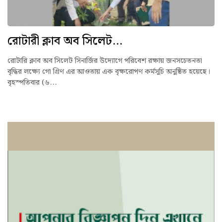
রোটারী ক্লাব অব সিলেট...
রোটারি ক্লাব অব সিলেট সিনার্জির উদ্যোগে পরিবেশ রক্ষায় জনসচেতনতা
বৃদ্ধির লক্ষ্যে গো গ্রিণ এর আওতায় এক বৃক্ষরোপণ কর্মসূচি অনুষ্ঠিত হয়েছে।
বৃহস্পতিবার (৬...