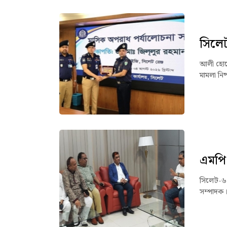
সিলেট 
আলী হোসেন
মামলা নিষ
এমপি 
সিলেট-৬
সম্পাদক।