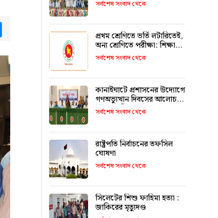
উজ্জ্বল করতে কার্যকর ভূমিকা
সর্বশেষ সংবাদ থেকে
রাখবে : কয়েস লোদী
tsApp
Messenger
প্রথম শ্রেণিতে ভর্তি লটারিতেই,
অন্য শ্রেণিতে পরীক্ষা: শিক্ষা
মন্ত্রণালয়
সর্বশেষ সংবাদ থেকে
কানাইঘাটে প্রশাসনের উদ্যোগে
গণঅভ্যুত্থান দিবসের আলোচনা
সভা অনুষ্ঠিত
সর্বশেষ সংবাদ থেকে
রাষ্ট্রপতি নির্বাচনের তফসিল
ঘোষণা
সর্বশেষ সংবাদ থেকে
সিলেটের শিশু ফাহিমা হত্যা :
জাকিরের মৃত্যুদণ্ড