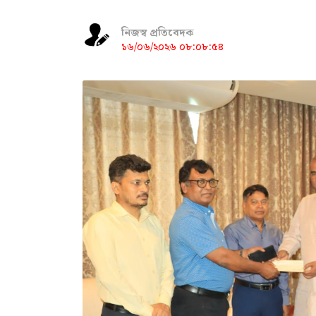
নিজস্ব প্রতিবেদক
১৬/০৬/২০২৬ ০৮:০৮:৫৪