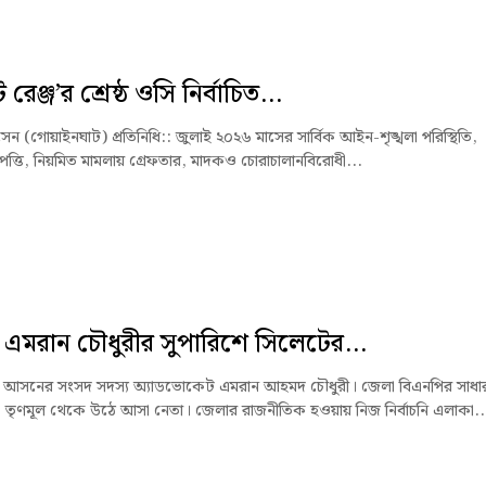
রেঞ্জ’র শ্রেষ্ঠ ওসি নির্বাচিত...
 (গোয়াইনঘাট) প্রতিনিধি:: ‎জুলাই ২০২৬ মাসের সার্বিক আইন-শৃঙ্খলা পরিস্থিতি,
্পত্তি, নিয়মিত মামলায় গ্রেফতার, মাদকও চোরাচালানবিরোধী...
এমরান চৌধুরীর সুপারিশে সিলেটের...
 আসনের সংসদ সদস্য অ্যাডভোকেট এমরান আহমদ চৌধুরী। জেলা বিএনপির সাধা
 তৃণমূল থেকে উঠে আসা নেতা। জেলার রাজনীতিক হওয়ায় নিজ নির্বাচনি এলাকা..