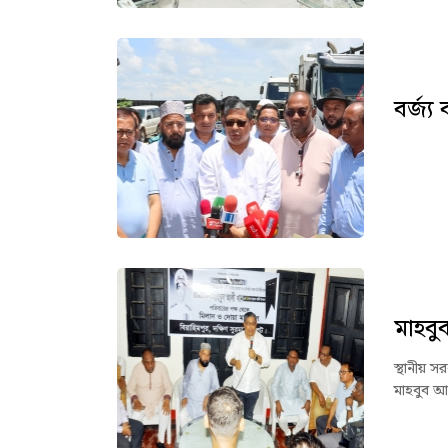
বর্জ্য
স্থা
মাহবু
স্থানীয় স
মাহবুব আ