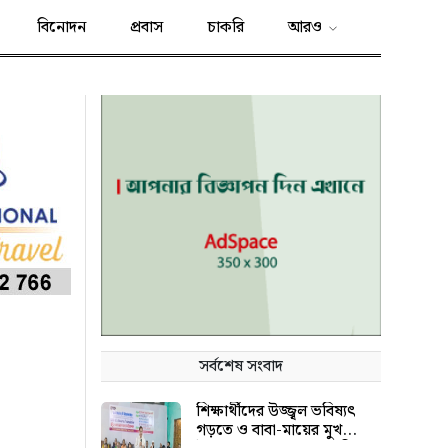
বিনোদন
প্রবাস
চাকরি
আরও
সর্বশেষ সংবাদ
শিক্ষার্থীদের উজ্জ্বল ভবিষ্যৎ
গড়তে ও বাবা-মায়ের মুখ