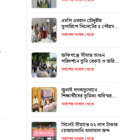
সর্বশেষ সংবাদ থেকে
এমপি এমরান চৌধুরীর
সুপারিশে সিলেটের ৫ পৌরসভা
পাচ্ছে ৫ শ কোটি টাকা
সর্বশেষ সংবাদ থেকে
-
জকিগঞ্জে সীমান্ত ভাঙন
পরিদর্শনে ভূমি রেকর্ড ও জরিপ
অধিদপ্তরের মহাপরিচালক
সর্বশেষ সংবাদ থেকে
জুলাই গণঅভ্যুত্থানে
শিক্ষার্থীদের ভূমিকা অবিস্মরণীয়
: এম এ মালিক
সর্বশেষ সংবাদ থেকে
সিলেট সীমান্তে ৫২ লাখ টাকার
চোরাচালানি মালামাল জব্দ
সর্বশেষ সংবাদ থেকে