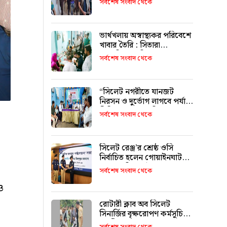
সর্বশেষ সংবাদ থেকে
ভার্থখলায় অস্বাস্থ্যকর পরিবেশে
খাবার তৈরি : সিতারা
বেকারিকে জরিমানা
সর্বশেষ সংবাদ থেকে
“সিলেট নগরীতে যানজট
নিরসন ও দুর্ভোগ লাগবে পর্যাপ্ত
সিটি বাস চালুর দাবি”
সর্বশেষ সংবাদ থেকে
সিলেট রেঞ্জ’র শ্রেষ্ঠ ওসি
নির্বাচিত হলেন গোয়াইনঘাট
থানার অফিসার ইনচার্জ ওমর
সর্বশেষ সংবাদ থেকে
ফারুক মোড়ল
ও
রোটারী ক্লাব অব সিলেট
সিনার্জির বৃক্ষরোপণ কর্মসূচি
অনুষ্ঠিত