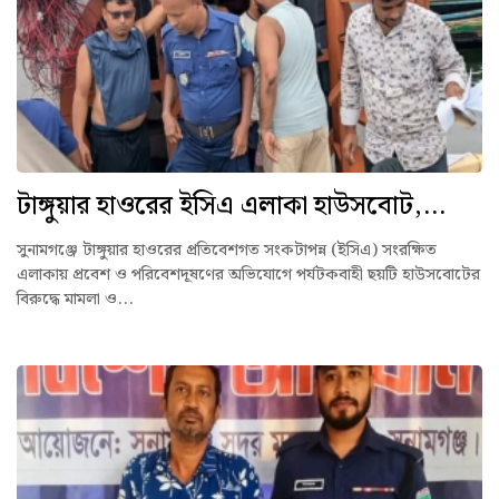
টাঙ্গুয়ার হাওরের ইসিএ এলাকা হাউসবোট,...
সুনামগঞ্জে টাঙ্গুয়ার হাওরের প্রতিবেশগত সংকটাপন্ন (ইসিএ) সংরক্ষিত
এলাকায় প্রবেশ ও পরিবেশদূষণের অভিযোগে পর্যটকবাহী ছয়টি হাউসবোটের
বিরুদ্ধে মামলা ও...