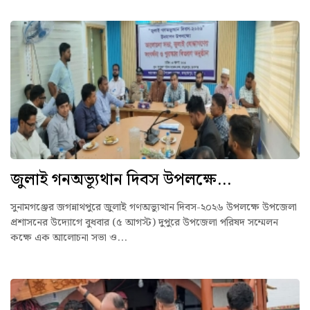
জুলাই গনঅভ্যূথান দিবস উপলক্ষে...
সুনামগঞ্জের জগন্নাথপুরে জুলাই গণঅভ্যুত্থান দিবস-২০২৬ উপলক্ষে উপজেলা
প্রশাসনের উদ্যোগে বুধবার (৫ আগস্ট) দুপুরে উপজেলা পরিষদ সম্মেলন
কক্ষে এক আলোচনা সভা ও...