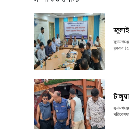
জুলাই
সুনামগঞ্
বুধবার (
টাঙ্গ
সুনামগঞ্জ
পরিবেশদূ