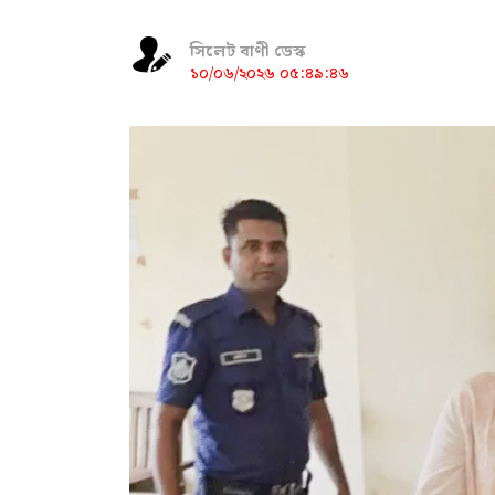
সিলেট বাণী ডেস্ক
১০/০৬/২০২৬ ০৫:৪৯:৪৬