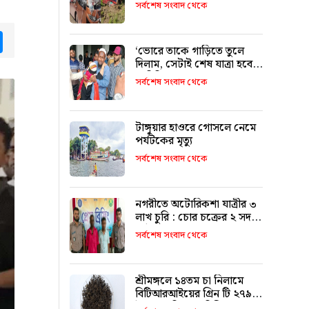
৯ জনের পরিচয় শনাক্ত
সর্বশেষ সংবাদ থেকে
tsApp
Messenger
‘ভোরে তাকে গাড়িতে তুলে
দিলাম, সেটাই শেষ যাত্রা হবে
ভাবিনি’
সর্বশেষ সংবাদ থেকে
টাঙ্গুয়ার হাওরে গোসলে নেমে
পর্যটকের মৃত্যু
সর্বশেষ সংবাদ থেকে
নগরীতে অটোরিকশা যাত্রীর ৩
লাখ চুরি : চোর চক্রের ২ সদস্য
আটক
সর্বশেষ সংবাদ থেকে
শ্রীমঙ্গলে ১৪তম চা নিলামে
বিটিআরআইয়ের গ্রিন টি ২৭৯০
টাকা কেজি দরে বিক্রি