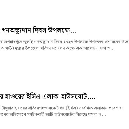
 গনঅভ্যূথান দিবস উপলক্ষে...
জের জগন্নাথপুরে জুলাই গণঅভ্যুত্থান দিবস-২০২৬ উপলক্ষে উপজেলা প্রশাসনের উদ্
৫ আগস্ট) দুপুরে উপজেলা পরিষদ সম্মেলন কক্ষে এক আলোচনা সভা ও...
ুয়ার হাওরের ইসিএ এলাকা হাউসবোট,...
ে টাঙ্গুয়ার হাওরের প্রতিবেশগত সংকটাপন্ন (ইসিএ) সংরক্ষিত এলাকায় প্রবেশ ও
ষণের অভিযোগে পর্যটকবাহী ছয়টি হাউসবোটের বিরুদ্ধে মামলা ও...