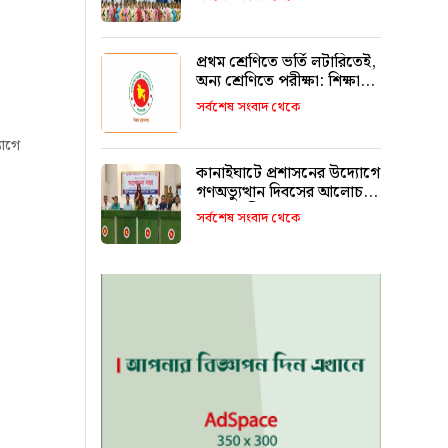
রাখবে : কয়েস লোদী
প্রথম শ্রেণিতে ভর্তি লটারিতেই,
অন্য শ্রেণিতে পরীক্ষা: শিক্ষা
মন্ত্রণালয়
সর্বশেষ সংবাদ থেকে
যোগে
কানাইঘাটে প্রশাসনের উদ্যোগে
গণঅভ্যুত্থান দিবসের আলোচনা
সভা অনুষ্ঠিত
সর্বশেষ সংবাদ থেকে