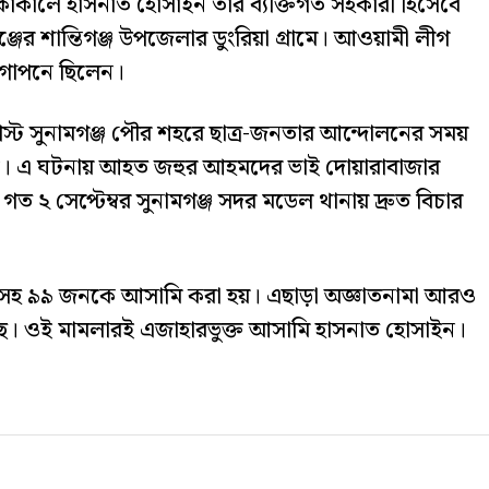
 থাকাকালে হাসনাত হোসাইন তাঁর ব্যক্তিগত সহকারী হিসেবে
্জের শান্তিগঞ্জ উপজেলার ডুংরিয়া গ্রামে। আওয়ামী লীগ
গোপনে ছিলেন।
গস্ট সুনামগঞ্জ পৌর শহরে ছাত্র-জনতার আন্দোলনের সময়
ে। এ ঘটনায় আহত জহুর আহমদের ভাই দোয়ারাবাজার
 ২ সেপ্টেম্বর সুনামগঞ্জ সদর মডেল থানায় দ্রুত বিচার
ন্নানসহ ৯৯ জনকে আসামি করা হয়। এছাড়া অজ্ঞাতনামা আরও
 ওই মামলারই এজাহারভুক্ত আসামি হাসনাত হোসাইন।