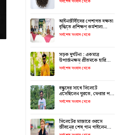
সর্বশেষ সংবাদ থেকে
আইনজীবীদের পেশাগত দক্ষতা
বৃদ্ধিতে প্রশিক্ষণ কর্মশালা
অপরিহার্য: এমপি এমরান
সর্বশেষ সংবাদ থেকে
আহমদ চৌধুরী
সড়ক দুর্ঘটনা : একমাত্র
উপার্জনক্ষম প্রীতমকে হারিয়ে
বাকরুদ্ধ পরিবার
সর্বশেষ সংবাদ থেকে
বন্ধুদের সাথে সিলেটে
এসেছিলেন ঘুরতে, ফেরার পথে
দুর্ঘটনায় মারা যান সাইফুল
সর্বশেষ সংবাদ থেকে
সিলেটের মাজারে ওরসে
জীবনের শেষ গান গাইলেন
পেহেলি ভৈরবী