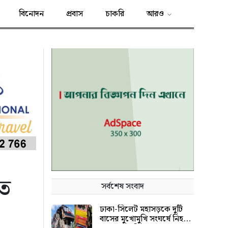
বিনোদন
প্রবাস
চাকরি
আরও
াত
সর্বশেষ সংবাদ
ঢাকা-সিলেট মহাসড়কে দুটি
বাসের মুখোমুখি সংঘর্ষে নিহত