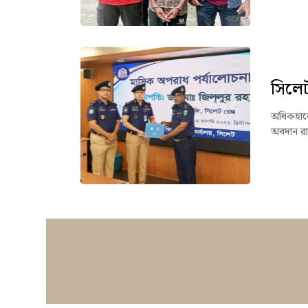
সিলেট 
অধিকহারে 
অবদান রা