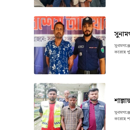
সুনাম
সুনামগঞ্
করেছে পু
শাল্ল
সুনামগঞ্
করেছে শা