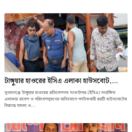
টাঙ্গুয়ার হাওরের ইসিএ এলাকা হাউসবোট,...
সুনামগঞ্জে টাঙ্গুয়ার হাওরের প্রতিবেশগত সংকটাপন্ন (ইসিএ) সংরক্ষিত
এলাকায় প্রবেশ ও পরিবেশদূষণের অভিযোগে পর্যটকবাহী ছয়টি হাউসবোটের
বিরুদ্ধে মামলা ও...