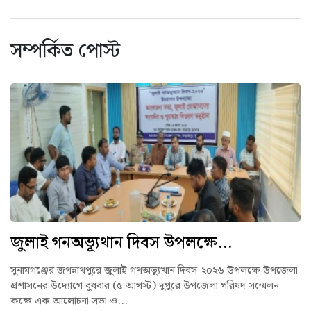
সম্পর্কিত পোস্ট
জুলাই গনঅভ্যূথান দিবস উপলক্ষে...
সুনামগঞ্জের জগন্নাথপুরে জুলাই গণঅভ্যুত্থান দিবস-২০২৬ উপলক্ষে উপজেলা
প্রশাসনের উদ্যোগে বুধবার (৫ আগস্ট) দুপুরে উপজেলা পরিষদ সম্মেলন
কক্ষে এক আলোচনা সভা ও...