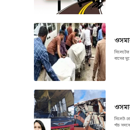
ওসমান
সিলেটের 
বাসের মুখ
ওসমান
সিলেট-ঢা
পাঁচ সদস্