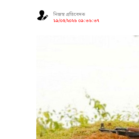
নিজস্ব প্রতিবেদক
১৯/০৫/২০২৬ ০৯:৩৬:৩৭