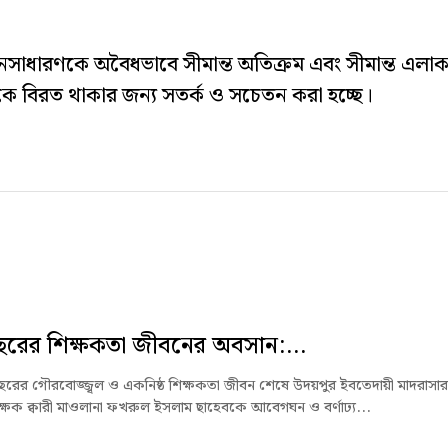
ী জনসাধারণকে অবৈধভাবে সীমান্ত অতিক্রম এবং সীমান্ত এলা
ে বিরত থাকার জন্য সতর্ক ও সচেতন করা হচ্ছে।
রের শিক্ষকতা জীবনের অবসান:...
 বছরের গৌরবোজ্জ্বল ও একনিষ্ঠ শিক্ষকতা জীবন শেষে উদয়পুর ইবতেদায়ী মাদরাসার
 শিক্ষক ক্বারী মাওলানা ফখরুল ইসলাম ছাহেবকে আবেগঘন ও বর্ণাঢ্য...