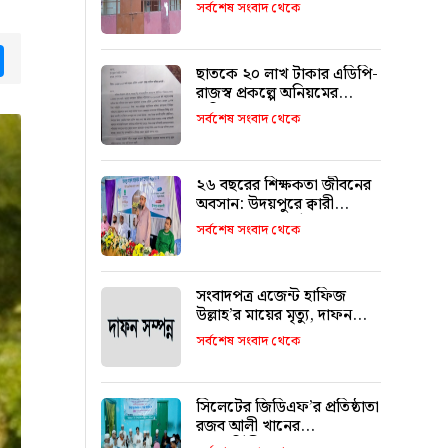
চুরি
সর্বশেষ সংবাদ থেকে
tsApp
Messenger
ছাতকে ২০ লাখ টাকার এডিপি-
রাজস্ব প্রকল্পে অনিয়মের
অভিযোগ
সর্বশেষ সংবাদ থেকে
২৬ বছরের শিক্ষকতা জীবনের
অবসান: উদয়পুরে ক্বারী
মাওলানা ফখরুল ইসলামকে
সর্বশেষ সংবাদ থেকে
আবেগঘন বিদায়
সংবাদপত্র এজেন্ট হাফিজ
উল্লাহ’র মায়ের মৃত্যু, দাফন
সম্পন্ন
সর্বশেষ সংবাদ থেকে
সিলেটের জিডিএফ’র প্রতিষ্ঠাতা
রজব আলী খানের
মৃত্যুবার্ষিকীতে আলোচনা সভা