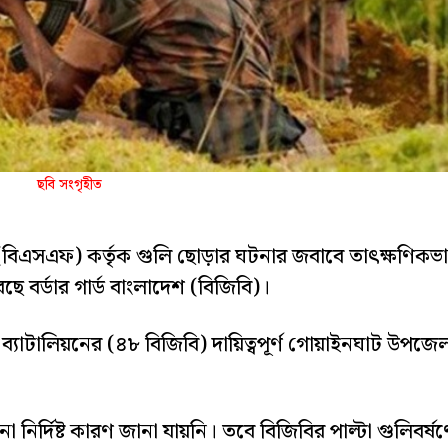
ছবি সংগৃহীত
িনী (বিএসএফ) কর্তৃক গুলি ছোড়ার ঘটনার জবাবে তাৎক্ষণিকভ
েছে বর্ডার গার্ড বাংলাদেশ (বিজিবি)।
্যাটালিয়নের (৪৮ বিজিবি) দায়িত্বপূর্ণ গোয়াইনঘাট উপজে
র্দিষ্ট কারণ জানা যায়নি। তবে বিজিবির পাল্টা গুলিবর্ষ