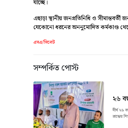
যাচ্ছে।
এছাড়া স্থানীয় জনপ্রতিনিধি ও সীমান্তবর্ত
যেকোনো ধরনের অননুমোদিত কর্মকাণ্ড থেক
এসএ/সিলেট
সম্পর্কিত পোস্ট
২৬ বছ
দীর্ঘ ২৬
শ্রদ্ধেয়