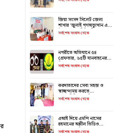
সর্বশেষ সংবাদ থেকে
জিয়া সংসদ সিলেট জেলা
শাখার ‘জুলাই গণঅভ্যুত্থান এবং
ঐক্যের রাজনীতি’ শীর্ষক
সর্বশেষ সংবাদ থেকে
আলোচনা
নগরীতে অভিযানে ৫৪
গ্রেফতার, ৬৫টি যানবাহনের
বিরুদ্ধে মামলা
সর্বশেষ সংবাদ থেকে
করদাতাদের সেবা সহজ ও
স্বাচ্ছন্দ্যময় করতে
আইনজীবীদের ভূমিকা
সর্বশেষ সংবাদ থেকে
অপরিহার্য: কর কমিশনার
এআই দিয়ে এমপি নাসের
রহমানের অশ্লীল ভিডিও
রে
ছড়ানোর অভিযোগে সাভার
সর্বশেষ সংবাদ থেকে