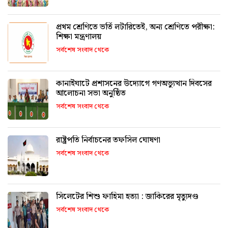
প্রথম শ্রেণিতে ভর্তি লটারিতেই, অন্য শ্রেণিতে পরীক্ষা:
শিক্ষা মন্ত্রণালয়
সর্বশেষ সংবাদ থেকে
কানাইঘাটে প্রশাসনের উদ্যোগে গণঅভ্যুত্থান দিবসের
আলোচনা সভা অনুষ্ঠিত
সর্বশেষ সংবাদ থেকে
রাষ্ট্রপতি নির্বাচনের তফসিল ঘোষণা
সর্বশেষ সংবাদ থেকে
সিলেটের শিশু ফাহিমা হত্যা : জাকিরের মৃত্যুদণ্ড
সর্বশেষ সংবাদ থেকে