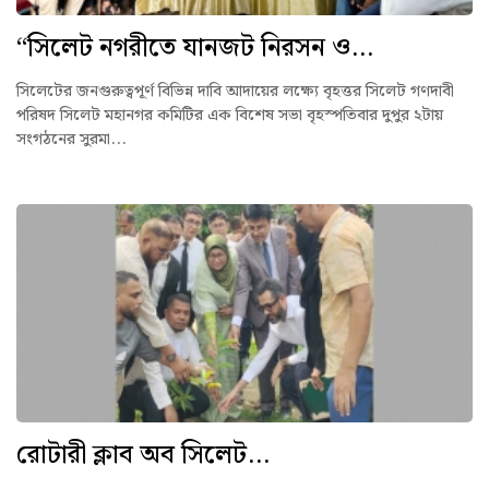
“সিলেট নগরীতে যানজট নিরসন ও...
সিলেটের জনগুরুত্বপূর্ণ বিভিন্ন দাবি আদায়ের লক্ষ্যে বৃহত্তর সিলেট গণদাবী
পরিষদ সিলেট মহানগর কমিটির এক বিশেষ সভা বৃহস্পতিবার দুপুর ২টায়
সংগঠনের সুরমা...
রোটারী ক্লাব অব সিলেট...