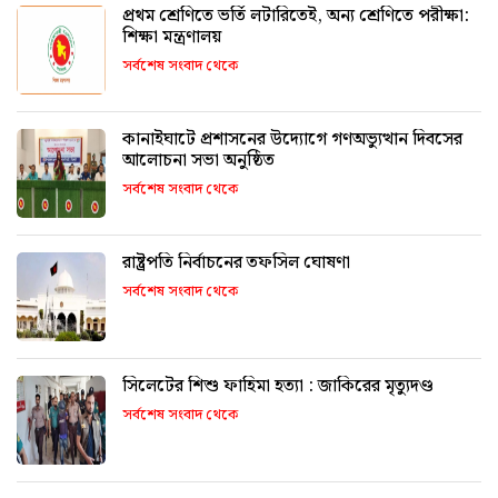
প্রথম শ্রেণিতে ভর্তি লটারিতেই, অন্য শ্রেণিতে পরীক্ষা:
শিক্ষা মন্ত্রণালয়
সর্বশেষ সংবাদ থেকে
কানাইঘাটে প্রশাসনের উদ্যোগে গণঅভ্যুত্থান দিবসের
আলোচনা সভা অনুষ্ঠিত
সর্বশেষ সংবাদ থেকে
রাষ্ট্রপতি নির্বাচনের তফসিল ঘোষণা
সর্বশেষ সংবাদ থেকে
সিলেটের শিশু ফাহিমা হত্যা : জাকিরের মৃত্যুদণ্ড
সর্বশেষ সংবাদ থেকে