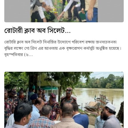
রোটারী ক্লাব অব সিলেট...
রোটারি ক্লাব অব সিলেট সিনার্জির উদ্যোগে পরিবেশ রক্ষায় জনসচেতনতা
বৃদ্ধির লক্ষ্যে গো গ্রিণ এর আওতায় এক বৃক্ষরোপণ কর্মসূচি অনুষ্ঠিত হয়েছে।
বৃহস্পতিবার (৬...