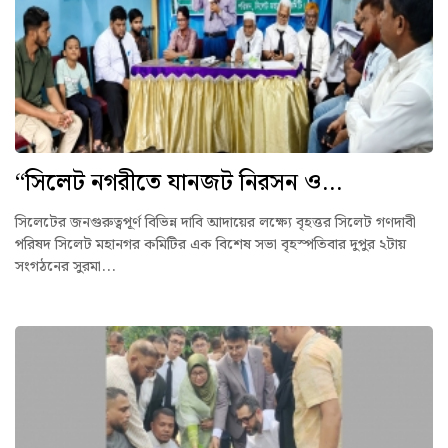
“সিলেট নগরীতে যানজট নিরসন ও...
সিলেটের জনগুরুত্বপূর্ণ বিভিন্ন দাবি আদায়ের লক্ষ্যে বৃহত্তর সিলেট গণদাবী
পরিষদ সিলেট মহানগর কমিটির এক বিশেষ সভা বৃহস্পতিবার দুপুর ২টায়
সংগঠনের সুরমা...