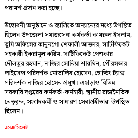
পরামর্শ প্রদান করা হচ্ছে।
উদ্বোধনী অনুষ্ঠানে ও র‌্যালিতে অন্যান্যের মধ্যে উপস্থিত
ছিলেন উপজেলা সমাজসেবা কর্মকর্তা কামরুল ইসলাম,
ভূমি অফিসের কানুনগো শেফালী আক্তার, সার্টিফিকেট
সহকারী ইকরামুল করিম, সার্টিফিকেট পেশকার
দৌলতুর রহমান, নাজির সোনিয়া শারমিন, পৌরসভার
লাইসেন্স পরিদর্শক মোতালিব হোসেন, হোল্ডিং ট্যাক্স
পরিদর্শক নাজির হোসেন প্রমুখ। এছাড়াও বিভিন্ন
সরকারি দপ্তরের কর্মকর্তা-কর্মচারী, স্থানীয় রাজনৈতিক
নেতৃবৃন্দ, সংবাদকর্মী ও সাধারণ সেবাগ্রহীতারা উপস্থিত
ছিলেন।
এসএ/সিলেট