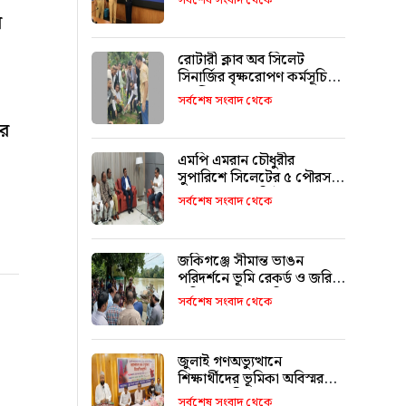
সর্বশেষ সংবাদ থেকে
ফারুক মোড়ল
র
রোটারী ক্লাব অব সিলেট
সিনার্জির বৃক্ষরোপণ কর্মসূচি
অনুষ্ঠিত
সর্বশেষ সংবাদ থেকে
ের
এমপি এমরান চৌধুরীর
সুপারিশে সিলেটের ৫ পৌরসভা
পাচ্ছে ৫ শ কোটি টাকা
সর্বশেষ সংবাদ থেকে
জকিগঞ্জে সীমান্ত ভাঙন
পরিদর্শনে ভূমি রেকর্ড ও জরিপ
অধিদপ্তরের মহাপরিচালক
সর্বশেষ সংবাদ থেকে
জুলাই গণঅভ্যুত্থানে
শিক্ষার্থীদের ভূমিকা অবিস্মরণীয়
: এম এ মালিক
সর্বশেষ সংবাদ থেকে