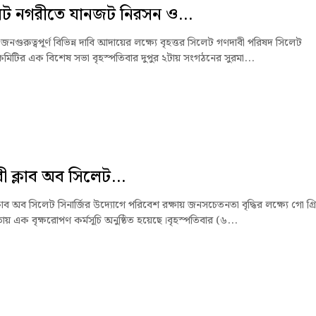
েট নগরীতে যানজট নিরসন ও...
নগুরুত্বপূর্ণ বিভিন্ন দাবি আদায়ের লক্ষ্যে বৃহত্তর সিলেট গণদাবী পরিষদ সিলেট
মিটির এক বিশেষ সভা বৃহস্পতিবার দুপুর ২টায় সংগঠনের সুরমা...
ী ক্লাব অব সিলেট...
লাব অব সিলেট সিনার্জির উদ্যোগে পরিবেশ রক্ষায় জনসচেতনতা বৃদ্ধির লক্ষ্যে গো গ্র
 এক বৃক্ষরোপণ কর্মসূচি অনুষ্ঠিত হয়েছে।বৃহস্পতিবার (৬...