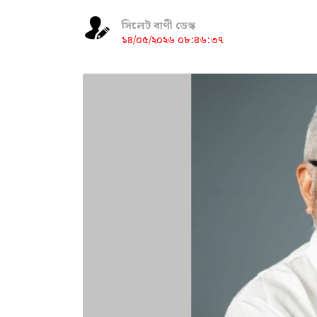
সিলেট বাণী ডেস্ক
১৪/০৫/২০২৬ ০৮:৪৬:৩৭