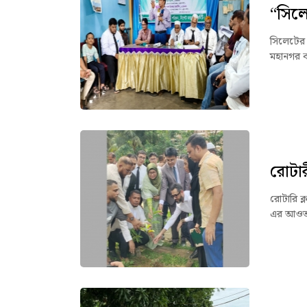
“সিল
সিলেটের জ
মহানগর ক
রোটার
রোটারি ক্
এর আওতায়