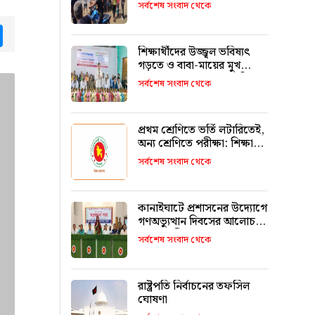
৮টি প্রাণ
সর্বশেষ সংবাদ থেকে
tsApp
Messenger
শিক্ষার্থীদের উজ্জ্বল ভবিষ্যৎ
গড়তে ও বাবা-মায়ের মুখ
উজ্জ্বল করতে কার্যকর ভূমিকা
সর্বশেষ সংবাদ থেকে
রাখবে : কয়েস লোদী
প্রথম শ্রেণিতে ভর্তি লটারিতেই,
অন্য শ্রেণিতে পরীক্ষা: শিক্ষা
মন্ত্রণালয়
সর্বশেষ সংবাদ থেকে
কানাইঘাটে প্রশাসনের উদ্যোগে
গণঅভ্যুত্থান দিবসের আলোচনা
সভা অনুষ্ঠিত
সর্বশেষ সংবাদ থেকে
রাষ্ট্রপতি নির্বাচনের তফসিল
ঘোষণা