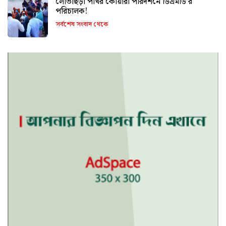
লোভাছড়া পাথর কোয়ারী পরিদর্শনে ডিএমডি’র
পরিচালক!
সর্বশেষ সংবাদ থেকে