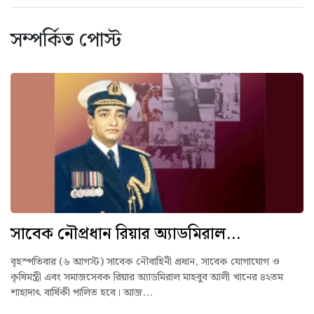
সম্পর্কিত পোস্ট
সাবেক নৌপ্রধান রিয়ার অ্যাডমিরাল...
বৃহস্পতিবার (৬ আগস্ট) সাবেক নৌবাহিনী প্রধান, সাবেক যোগাযোগ ও
কৃষিমন্ত্রী এবং সমাজসেবক রিয়ার অ্যাডমিরাল মাহবুব আলী খানের ৪২তম
শাহাদাৎ বার্ষিকী পালিত হবে। আজ...