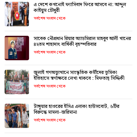
এ দেশে কখনোই ফ্যাসিবাদ ফিরে আসবে না: আব্দুল
কাইয়ুম চৌধুরী
সর্বশেষ সংবাদ থেকে
সাবেক নৌপ্রধান রিয়ার অ্যাডমিরাল মাহবুব আলী খানের
৪২তম শাহাদাৎ বার্ষিকী বৃহস্পতিবার
সর্বশেষ সংবাদ থেকে
জুলাই গণঅভ্যুত্থানে সাংস্কৃতিক কর্মীদের ভূমিকা
ইতিহাসে স্বর্ণাক্ষরে লেখা থাকবে : মিফতাহ্ সিদ্দিকী
সর্বশেষ সংবাদ থেকে
টাঙ্গুয়ার হাওরের ইসিএ এলাকা হাউসবোট, ৬টির
বিরুদ্ধে মামলা–জরিমানা
সর্বশেষ সংবাদ থেকে