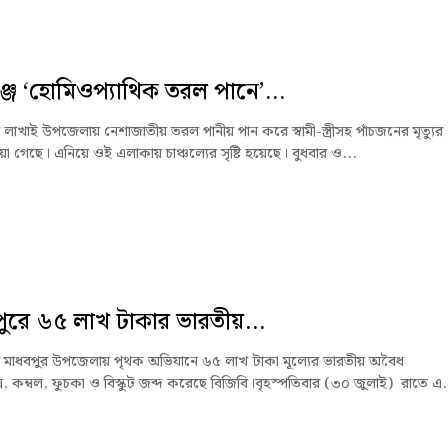
্জে ‘হোমিওপ্যাথিক তরল পানে’...
 লাখাই উপজেলায় নেশাজাতীয় তরল পানীয় পান করে স্বামী-স্ত্রীসহ পাঁচজনের মৃত্যুর
া গেছে। এনিয়ে ওই এলাকায় চাঞ্চল্যের সৃষ্টি হয়েছে। বুধবার ও...
ুরে ৬৫ লাখ টাকার ভারতীয়...
র মাধবপুর উপজেলায় পৃথক অভিযানে ৬৫ লাখ টাকা মূল্যের ভারতীয় অবৈধ
স, কম্বল, ফুচকা ও বিস্কুট জব্দ করেছে বিজিবি।বৃহস্পতিবার (৩০ জুলাই) রাতে এ.