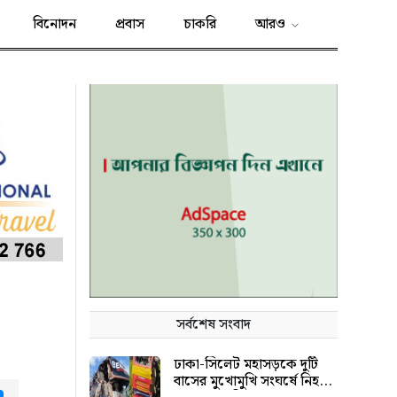
বিনোদন
প্রবাস
চাকরি
আরও
সর্বশেষ সংবাদ
ঢাকা-সিলেট মহাসড়কে দুটি
বাসের মুখোমুখি সংঘর্ষে নিহত