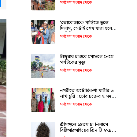
tsApp
Messenger
৯ জনের পরিচয় শনাক্ত
সর্বশেষ সংবাদ থেকে
‘ভোরে তাকে গাড়িতে তুলে
দিলাম, সেটাই শেষ যাত্রা হবে
ভাবিনি’
সর্বশেষ সংবাদ থেকে
টাঙ্গুয়ার হাওরে গোসলে নেমে
পর্যটকের মৃত্যু
সর্বশেষ সংবাদ থেকে
নগরীতে অটোরিকশা যাত্রীর ৩
লাখ চুরি : চোর চক্রের ২ সদস্য
আটক
সর্বশেষ সংবাদ থেকে
শ্রীমঙ্গলে ১৪তম চা নিলামে
বিটিআরআইয়ের গ্রিন টি ২৭৯০
টাকা কেজি দরে বিক্রি