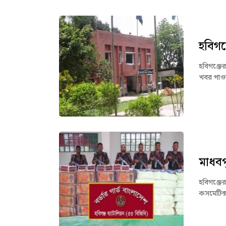
হবিগঞ
হবিগঞ্জের
খবর পাওয়
মাধবপ
হবিগঞ্জে
কসমেটিক্