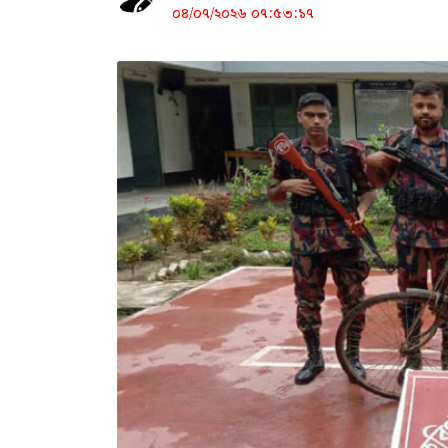
০৪/০৭/২০২৬ ০৭:৫৩:১৭