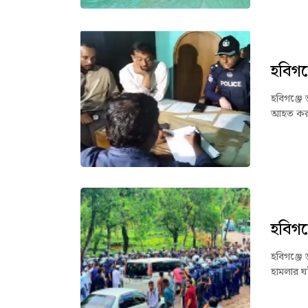
হবিগঞ
হবিগঞ্জে 
আহত করা
হবিগঞ
হবিগঞ্জে 
হামলার ঘ