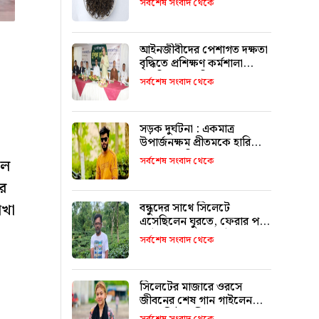
সর্বশেষ সংবাদ থেকে
আইনজীবীদের পেশাগত দক্ষতা
বৃদ্ধিতে প্রশিক্ষণ কর্মশালা
অপরিহার্য: এমপি এমরান
সর্বশেষ সংবাদ থেকে
আহমদ চৌধুরী
সড়ক দুর্ঘটনা : একমাত্র
উপার্জনক্ষম প্রীতমকে হারিয়ে
বাকরুদ্ধ পরিবার
সর্বশেষ সংবাদ থেকে
দল
ার
াখা
বন্ধুদের সাথে সিলেটে
এসেছিলেন ঘুরতে, ফেরার পথে
দুর্ঘটনায় মারা যান সাইফুল
সর্বশেষ সংবাদ থেকে
সিলেটের মাজারে ওরসে
জীবনের শেষ গান গাইলেন
পেহেলি ভৈরবী