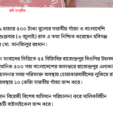
ছবি সংগৃহীত
২ হাজার ৫০০ টাকা মূল্যের ভারতীয় গাঁজা ও বাংলাদেশি
্রবার (৩ জুলাই) রাত এ তথ্য নিশ্চিত করেছেন হবিগঞ্জ
েল মো. তানজিলুর রহমান।
ন সংবাদের ভিত্তিতে ৫৫ বিজিবির রাজেন্দ্রপুর বিওপির টহল
ুমানিক ৫০০ গজ বাংলাদেশের অভ্যন্তরে রাজেন্দ্রপুর এলাক
রিচালনার সময় পরিত্যক্ত অবস্থায় চোরাকারবারীদের লুকিয়ে র
 অবস্থায় ১০ কেজি ভারতীয় গাঁজা জব্দ করে।
লান বিরোধী বিশেষ অভিযান পরিচালনা করে মালিকবিহীন
একটি বাইসাইকেল জব্দ করে।