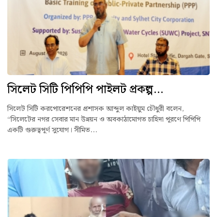
সিলেট সিটি পিপিপি পাইলট প্রকল্প...
সিলেট সিটি করপোরেশনের প্রশাসক আব্দুল কাইয়ুম চৌধুরী বলেন,
“সিলেটের নগর সেবার মান উন্নয়ন ও অবকাঠামোগত চাহিদা পূরণে পিপিপি
একটি গুরুত্বপূর্ণ সুযোগ। সীমিত...