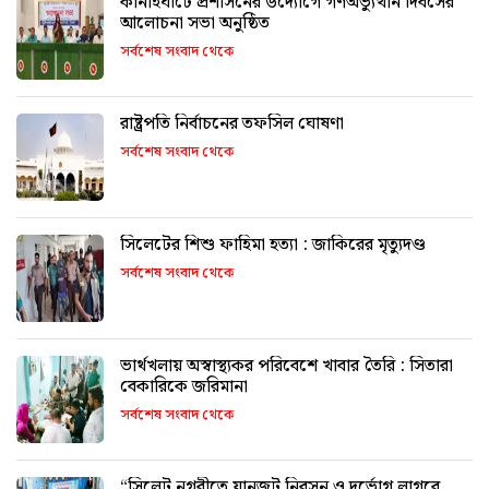
কানাইঘাটে প্রশাসনের উদ্যোগে গণঅভ্যুত্থান দিবসের
আলোচনা সভা অনুষ্ঠিত
সর্বশেষ সংবাদ থেকে
রাষ্ট্রপতি নির্বাচনের তফসিল ঘোষণা
সর্বশেষ সংবাদ থেকে
সিলেটের শিশু ফাহিমা হত্যা : জাকিরের মৃত্যুদণ্ড
সর্বশেষ সংবাদ থেকে
ভার্থখলায় অস্বাস্থ্যকর পরিবেশে খাবার তৈরি : সিতারা
বেকারিকে জরিমানা
সর্বশেষ সংবাদ থেকে
“সিলেট নগরীতে যানজট নিরসন ও দুর্ভোগ লাগবে