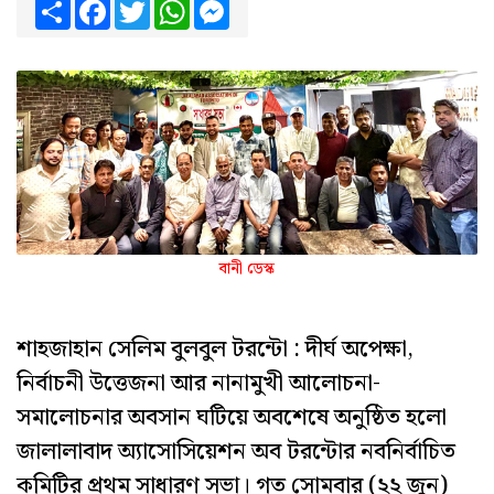
Share
Facebook
Twitter
WhatsApp
Messenger
বানী ডেস্ক
শাহজাহান সেলিম বুলবুল টরন্টো : দীর্ঘ অপেক্ষা,
নির্বাচনী উত্তেজনা আর নানামুখী আলোচনা-
সমালোচনার অবসান ঘটিয়ে অবশেষে অনুষ্ঠিত হলো
জালালাবাদ অ্যাসোসিয়েশন অব টরন্টোর নবনির্বাচিত
কমিটির প্রথম সাধারণ সভা। গত সোমবার (২২ জুন)