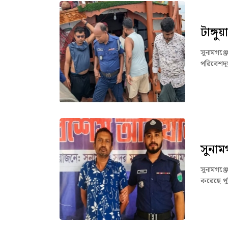
টাঙ্গ
সুনামগঞ্জ
পরিবেশদূ
সুনাম
সুনামগঞ্
করেছে পু