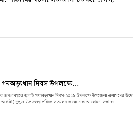
সি) মো. শাহিন মিয়া ঘটনার সত্যতা নিশ্চিত করে জানান,
 গনঅভ্যূথান দিবস উপলক্ষে...
জের জগন্নাথপুরে জুলাই গণঅভ্যুত্থান দিবস-২০২৬ উপলক্ষে উপজেলা প্রশাসনের উদ্
৫ আগস্ট) দুপুরে উপজেলা পরিষদ সম্মেলন কক্ষে এক আলোচনা সভা ও...