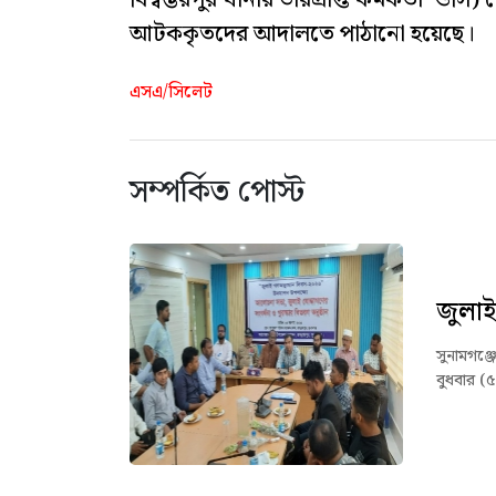
বিশ্বম্ভরপুর থানার ভারপ্রাপ্ত কর্মকর্তা ও
আটককৃতদের আদালতে পাঠানো হয়েছে।
এসএ/সিলেট
সম্পর্কিত পোস্ট
জুলাই
সুনামগঞ্
বুধবার (