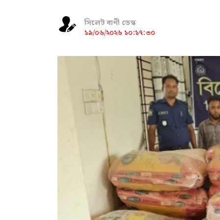
সিলেট বাণী ডেস্ক
১৯/০৬/২০২৬ ১০:১৭:৩০