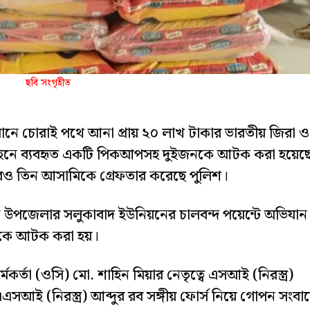
ছবি সংগৃহীত
ভিযানে চোরাই পথে আনা প্রায় ২০ লাখ টাকার ভারতীয় জিরা ও
পরিবহনে ব্যবহৃত একটি পিকআপসহ দুইজনকে আটক করা হয়েছ
 আরও তিন আসামিকে গ্রেফতার করেছে পুলিশ।
ে উপজেলার সলুকাবাদ ইউনিয়নের চালবন্দ পয়েন্টে অভিযান
নকে আটক করা হয়।
কর্মকর্তা (ওসি) মো. শাহিন মিয়ার নেতৃত্বে এসআই (নিরস্ত্র)
এসআই (নিরস্ত্র) আব্দুর রব সঙ্গীয় ফোর্স নিয়ে গোপন সংবা