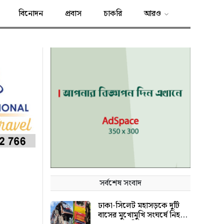
বিনোদন
প্রবাস
চাকরি
আরও
সর্বশেষ সংবাদ
ঢাকা-সিলেট মহাসড়কে দুটি
বাসের মুখোমুখি সংঘর্ষে নিহত