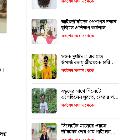
সর্বশেষ সংবাদ থেকে
আইনজীবীদের পেশাগত দক্ষতা
বৃদ্ধিতে প্রশিক্ষণ কর্মশালা
অপরিহার্য: এমপি এমরান
সর্বশেষ সংবাদ থেকে
আহমদ চৌধুরী
সড়ক দুর্ঘটনা : একমাত্র
উপার্জনক্ষম প্রীতমকে হারিয়ে
বাকরুদ্ধ পরিবার
ে।
সর্বশেষ সংবাদ থেকে
বন্ধুদের সাথে সিলেটে
এসেছিলেন ঘুরতে, ফেরার পথে
দুর্ঘটনায় মারা যান সাইফুল
সর্বশেষ সংবাদ থেকে
সিলেটের মাজারে ওরসে
জীবনের শেষ গান গাইলেন
দের
পেহেলি ভৈরবী