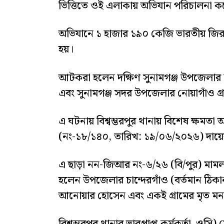
ভিত্তিতে ওই এলাকায় অভিযান পরিচালনা 
অভিযানে ১ হাজার ১৯০ কেজি ভারতীয় জিরা
হয়।
আটকরা হলেন দক্ষিণ সুনামগঞ্জ উপজেলার নার
এবং সুনামগঞ্জ সদর উপজেলার নোয়াগাঁও গ
এ ঘটনায় বিশ্বম্ভরপুর থানায় বিশেষ ক্ষম
(নং-১৮/১৪০, তারিখ: ১৯/০৬/২০২৬) দায়ে
এ ছাড়া নন-জিআর নং-৬/২৬ (বি/পুর) মামল
হলেন উপজেলার চান্দেরগাঁও (বর্তমান ঠিকান
আনোয়ার হোসেন এবং একই গ্রামের মৃত মনর