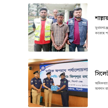
শাল্ল
সুনামগঞ্
করেছে শা
সিলেট 
অধিকহারে 
অবদান রা