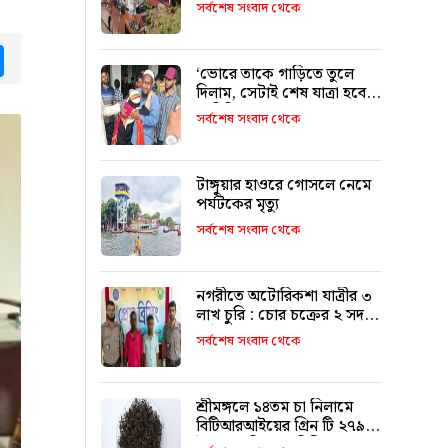
৯ জনের পরিচয় শনাক্ত
সর্বশেষ সংবাদ থেকে
tsApp
Messenger
‘ভোরে তাকে গাড়িতে তুলে
দিলাম, সেটাই শেষ যাত্রা হবে
ভাবিনি’
সর্বশেষ সংবাদ থেকে
টাঙ্গুয়ার হাওরে গোসলে নেমে
পর্যটকের মৃত্যু
সর্বশেষ সংবাদ থেকে
নগরীতে অটোরিকশা যাত্রীর ৩
লাখ চুরি : চোর চক্রের ২ সদস্য
আটক
সর্বশেষ সংবাদ থেকে
শ্রীমঙ্গলে ১৪তম চা নিলামে
বিটিআরআইয়ের গ্রিন টি ২৭৯০
টাকা কেজি দরে বিক্রি