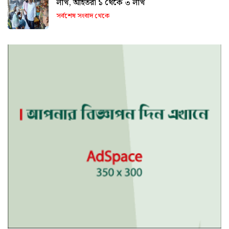
লাখ, আহতরা ১ থেকে ৩ লাখ
সর্বশেষ সংবাদ থেকে