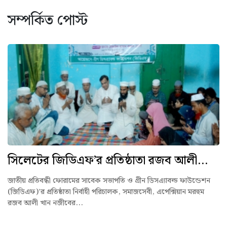
সম্পর্কিত পোস্ট
সিলেটের জিডিএফ’র প্রতিষ্ঠাতা রজব আলী...
জাতীয় প্রতিবন্ধী ফোরামের সাবেক সভাপতি ও গ্রীন ডিসএ্যাবল্ড ফাউন্ডেশন
(জিডিএফ)’র প্রতিষ্ঠাতা নির্বাহী পরিচালক, সমাজসেবী, এপেক্সিয়ান মরহুম
রজব আলী খান নজীবের...