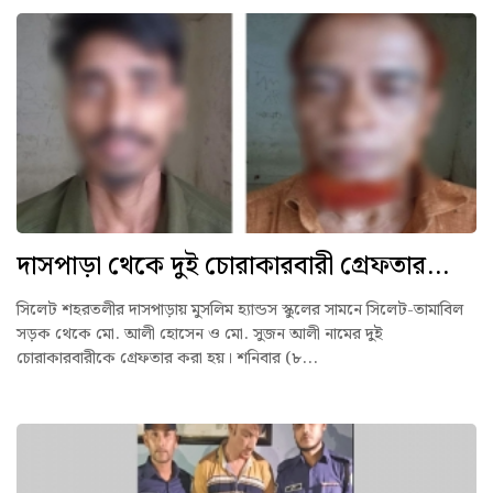
দাসপাড়া থেকে দুই চোরাকারবারী গ্রেফতার...
সিলেট শহরতলীর দাসপাড়ায় মুসলিম হ্যান্ডস স্কুলের সামনে সিলেট-তামাবিল
সড়ক থেকে মো. আলী হোসেন ও মো. সুজন আলী নামের দুই
চোরাকারবারীকে গ্রেফতার করা হয়। শনিবার (৮...