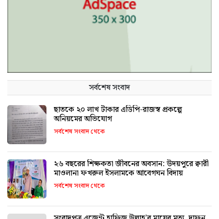
সর্বশেষ সংবাদ
ছাতকে ২০ লাখ টাকার এডিপি-রাজস্ব প্রকল্পে
অনিয়মের অভিযোগ
সর্বশেষ সংবাদ থেকে
২৬ বছরের শিক্ষকতা জীবনের অবসান: উদয়পুরে ক্বারী
মাওলানা ফখরুল ইসলামকে আবেগঘন বিদায়
সর্বশেষ সংবাদ থেকে
সংবাদপত্র এজেন্ট হাফিজ উল্লাহ’র মায়ের মৃত্যু, দাফন