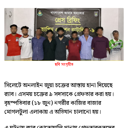
ছবি সংগৃহীত
সিলেটে অনলাইন জুয়া চক্রের আস্তায় হানা দিয়েছে
র‌্যাব। এসময় চক্রের ৯ সদস্যকে গ্রেফতার করা হয়।
বৃহস্পতিবার (১৮ জুন) নগরীর কাজির বাজার
মোগলটুলা এলাকায় এ অভিযান চালানো হয়।
এ ঘটনায় র‌্যাব কোতোয়ালি থানায় গ্রেফতারকৃতদের