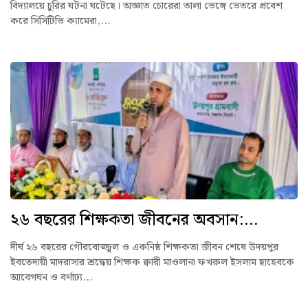
বিদ্যালয়ে চুরির ঘটনা ঘটেছে। অজ্ঞাত চোরেরা তালা ভেঙ্গে ভেতরে প্রবেশ
করে সিসিটিভি ক্যামেরা,...
২৬ বছরের শিক্ষকতা জীবনের অবসান:...
দীর্ঘ ২৬ বছরের গৌরবোজ্জ্বল ও একনিষ্ঠ শিক্ষকতা জীবন শেষে উদয়পুর
ইবতেদায়ী মাদরাসার শ্রদ্ধেয় শিক্ষক ক্বারী মাওলানা ফখরুল ইসলাম ছাহেবকে
আবেগঘন ও বর্ণাঢ্য...