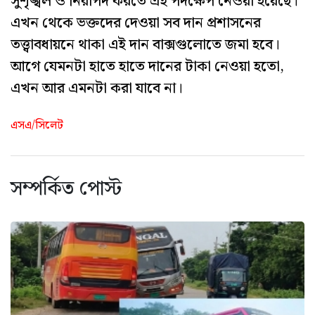
সুশৃঙ্খল ও নিরাপদ করতে এই পদক্ষেপ নেওয়া হয়েছে।
এখন থেকে ভক্তদের দেওয়া সব দান প্রশাসনের
তত্ত্বাবধায়নে থাকা এই দান বাক্সগুলোতে জমা হবে।
আগে যেমনটা হাতে হাতে দানের টাকা নেওয়া হতো,
এখন আর এমনটা করা যাবে না।
এসএ/সিলেট
সম্পর্কিত পোস্ট