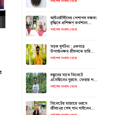
সর্বশেষ সংবাদ থেকে
আইনজীবীদের পেশাগত দক্ষতা
বৃদ্ধিতে প্রশিক্ষণ কর্মশালা
অপরিহার্য: এমপি এমরান
সর্বশেষ সংবাদ থেকে
আহমদ চৌধুরী
সড়ক দুর্ঘটনা : একমাত্র
উপার্জনক্ষম প্রীতমকে হারিয়ে
বাকরুদ্ধ পরিবার
সর্বশেষ সংবাদ থেকে
র
বন্ধুদের সাথে সিলেটে
এসেছিলেন ঘুরতে, ফেরার পথে
দুর্ঘটনায় মারা যান সাইফুল
সর্বশেষ সংবাদ থেকে
সিলেটের মাজারে ওরসে
জীবনের শেষ গান গাইলেন
পেহেলি ভৈরবী