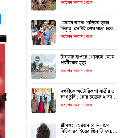
৯ জনের পরিচয় শনাক্ত
সর্বশেষ সংবাদ থেকে
tsApp
Messenger
‘ভোরে তাকে গাড়িতে তুলে
দিলাম, সেটাই শেষ যাত্রা হবে
ভাবিনি’
সর্বশেষ সংবাদ থেকে
টাঙ্গুয়ার হাওরে গোসলে নেমে
পর্যটকের মৃত্যু
সর্বশেষ সংবাদ থেকে
নগরীতে অটোরিকশা যাত্রীর ৩
লাখ চুরি : চোর চক্রের ২ সদস্য
আটক
সর্বশেষ সংবাদ থেকে
শ্রীমঙ্গলে ১৪তম চা নিলামে
বিটিআরআইয়ের গ্রিন টি ২৭৯০
টাকা কেজি দরে বিক্রি