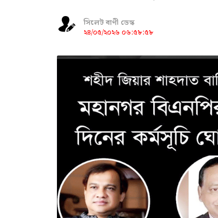
সিলেট বাণী ডেস্ক
২৪/০৫/২০২৬ ০৬:৫৮:৫৮