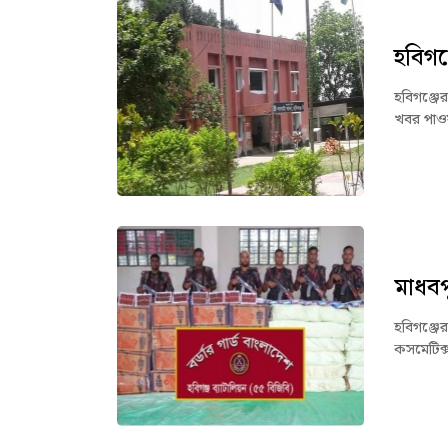
হবিগঞ
হবিগঞ্জের
খবর পাওয়
মাধবপ
হবিগঞ্জে
কসমেটিক্