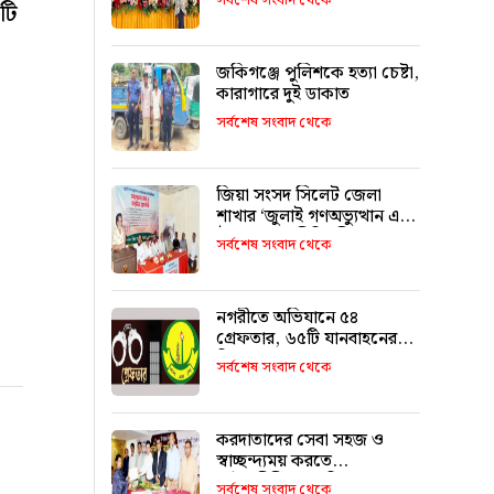
সর্বশেষ সংবাদ থেকে
টি
জকিগঞ্জে পুলিশকে হত্যা চেষ্টা,
কারাগারে দুই ডাকাত
সর্বশেষ সংবাদ থেকে
জিয়া সংসদ সিলেট জেলা
শাখার ‘জুলাই গণঅভ্যুত্থান এবং
ঐক্যের রাজনীতি’ শীর্ষক
সর্বশেষ সংবাদ থেকে
আলোচনা
নগরীতে অভিযানে ৫৪
গ্রেফতার, ৬৫টি যানবাহনের
বিরুদ্ধে মামলা
সর্বশেষ সংবাদ থেকে
করদাতাদের সেবা সহজ ও
স্বাচ্ছন্দ্যময় করতে
আইনজীবীদের ভূমিকা
সর্বশেষ সংবাদ থেকে