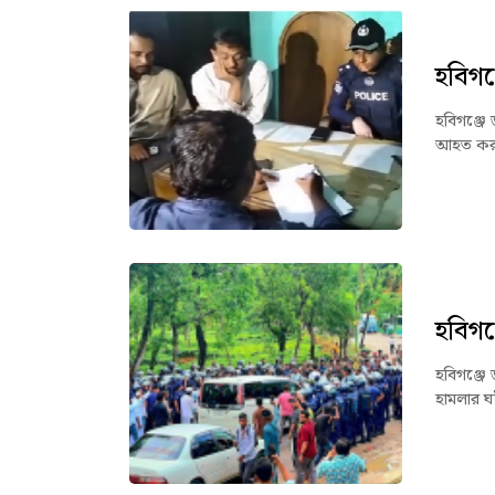
হবিগঞ
হবিগঞ্জে 
আহত করা
হবিগঞ
হবিগঞ্জে 
হামলার ঘ