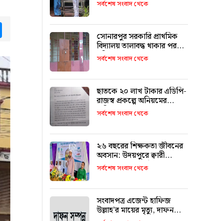
পরিকল্পনা
সর্বশেষ সংবাদ থেকে
tsApp
Messenger
সোনারপুর সরকারি প্রাথমিক
বিদ্যালয় তালাবদ্ধ থাকার পরও
চুরি
সর্বশেষ সংবাদ থেকে
ছাতকে ২০ লাখ টাকার এডিপি-
রাজস্ব প্রকল্পে অনিয়মের
অভিযোগ
সর্বশেষ সংবাদ থেকে
২৬ বছরের শিক্ষকতা জীবনের
অবসান: উদয়পুরে ক্বারী
মাওলানা ফখরুল ইসলামকে
সর্বশেষ সংবাদ থেকে
আবেগঘন বিদায়
সংবাদপত্র এজেন্ট হাফিজ
উল্লাহ’র মায়ের মৃত্যু, দাফন
সম্পন্ন