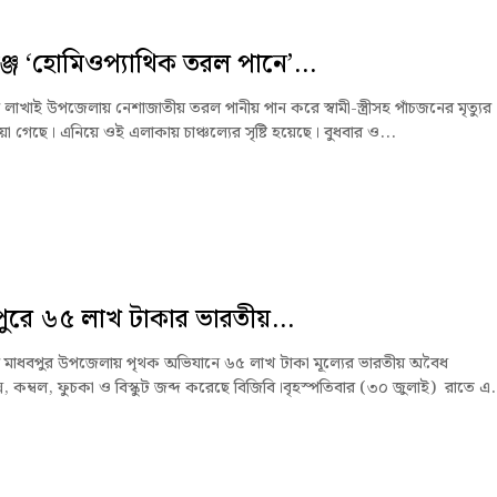
্জে ‘হোমিওপ্যাথিক তরল পানে’...
 লাখাই উপজেলায় নেশাজাতীয় তরল পানীয় পান করে স্বামী-স্ত্রীসহ পাঁচজনের মৃত্যুর
া গেছে। এনিয়ে ওই এলাকায় চাঞ্চল্যের সৃষ্টি হয়েছে। বুধবার ও...
ুরে ৬৫ লাখ টাকার ভারতীয়...
র মাধবপুর উপজেলায় পৃথক অভিযানে ৬৫ লাখ টাকা মূল্যের ভারতীয় অবৈধ
স, কম্বল, ফুচকা ও বিস্কুট জব্দ করেছে বিজিবি।বৃহস্পতিবার (৩০ জুলাই) রাতে এ.