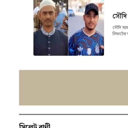
সৌদি 
সৌদি আরব
লিফটের ফ
সিলেট বাণী