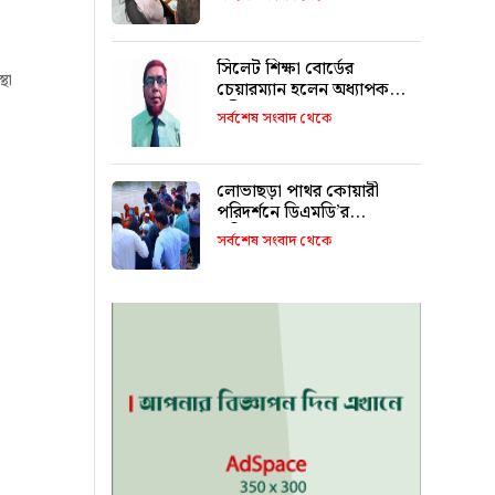
সিলেট শিক্ষা বোর্ডের
থা
চেয়ারম্যান হলেন অধ্যাপক
শহীদুল আলম
সর্বশেষ সংবাদ থেকে
লোভাছড়া পাথর কোয়ারী
পরিদর্শনে ডিএমডি’র
পরিচালক!
সর্বশেষ সংবাদ থেকে