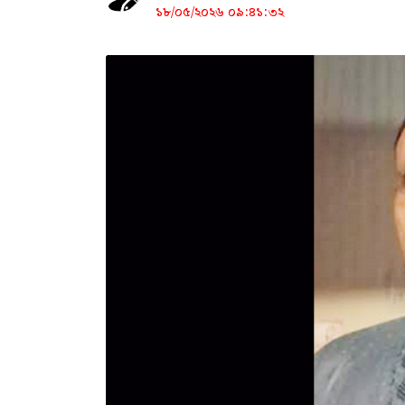
১৮/০৫/২০২৬ ০৯:৪১:৩২