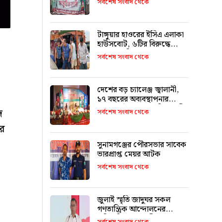
সর্বশেষ সংবাদ থেকে
মিফতাহ্ সিদ্দিকী
টাঙ্গুয়ার হাওরের ইসিএ এলাকা
হাউসবোট, ৬টির বিরুদ্ধে
মামলা–জরিমানা
সর্বশেষ সংবাদ থেকে
দেশের বড় চ্যালেঞ্জ জ্বালানী,
১৭ বছরের অব্যবস্থাপনার
কারণে এই অবস্থা: বাণিজ্যমন্ত্রী
দ
সর্বশেষ সংবাদ থেকে
র
সুনামগঞ্জের পৌরসভার সাবেক
ভারপ্রাপ্ত মেয়র আটক
সর্বশেষ সংবাদ থেকে
জুলাই স্মৃতি জাদুঘর সকল
গণতান্ত্রিক আন্দোলনের
প্রতিচ্ছবি: প্রধানমন্ত্রী