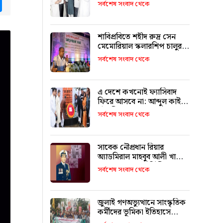
tsApp
Messenger
উদ্বোধন করলেন মন্ত্রী মুক্তাদির
সর্বশেষ সংবাদ থেকে
শাবিপ্রবিতে শহীদ রুদ্র সেন
মেমোরিয়াল স্কলারশিপ চালুর
ঘোষণা
সর্বশেষ সংবাদ থেকে
এ দেশে কখনোই ফ্যাসিবাদ
ফিরে আসবে না: আব্দুল কাইয়ুম
চৌধুরী
সর্বশেষ সংবাদ থেকে
সাবেক নৌপ্রধান রিয়ার
অ্যাডমিরাল মাহবুব আলী খানের
৪২তম শাহাদাৎ বার্ষিকী
সর্বশেষ সংবাদ থেকে
বৃহস্পতিবার
জুলাই গণঅভ্যুত্থানে সাংস্কৃতিক
কর্মীদের ভূমিকা ইতিহাসে
স্বর্ণাক্ষরে লেখা থাকবে :