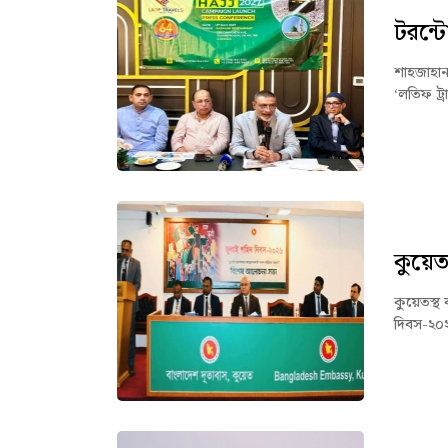
টরন্ট
শাহজাহান 
‘লতিফ ট্র
কুয়েত
কুয়েতস্থ 
দিবস-২০২