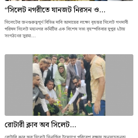
“সিলেট নগরীতে যানজট নিরসন ও...
সিলেটের জনগুরুত্বপূর্ণ বিভিন্ন দাবি আদায়ের লক্ষ্যে বৃহত্তর সিলেট গণদাবী
পরিষদ সিলেট মহানগর কমিটির এক বিশেষ সভা বৃহস্পতিবার দুপুর ২টায়
সংগঠনের সুরমা...
রোটারী ক্লাব অব সিলেট...
রোটারি ক্লাব অব সিলেট সিনার্জির উদ্যোগে পরিবেশ রক্ষায় জনসচেতনতা