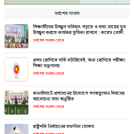
সর্বশেষ সংবাদ
শিক্ষার্থীদের উজ্জ্বল ভবিষ্যৎ গড়তে ও বাবা-মায়ের মুখ
উজ্জ্বল করতে কার্যকর ভূমিকা রাখবে : কয়েস লোদী
সর্বশেষ সংবাদ থেকে
প্রথম শ্রেণিতে ভর্তি লটারিতেই, অন্য শ্রেণিতে পরীক্ষা:
শিক্ষা মন্ত্রণালয়
সর্বশেষ সংবাদ থেকে
কানাইঘাটে প্রশাসনের উদ্যোগে গণঅভ্যুত্থান দিবসের
আলোচনা সভা অনুষ্ঠিত
সর্বশেষ সংবাদ থেকে
রাষ্ট্রপতি নির্বাচনের তফসিল ঘোষণা