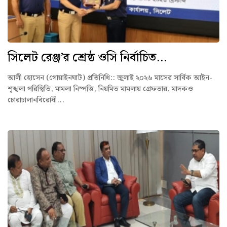
সিলেট রেঞ্জ’র শ্রেষ্ঠ ওসি নির্বাচিত...
আলী হোসেন (গোয়াইনঘাট) প্রতিনিধি:: ‎জুলাই ২০২৬ মাসের সার্বিক আইন-
শৃঙ্খলা পরিস্থিতি, মামলা নিষ্পত্তি, নিয়মিত মামলায় গ্রেফতার, মাদকও
চোরাচালানবিরোধী...