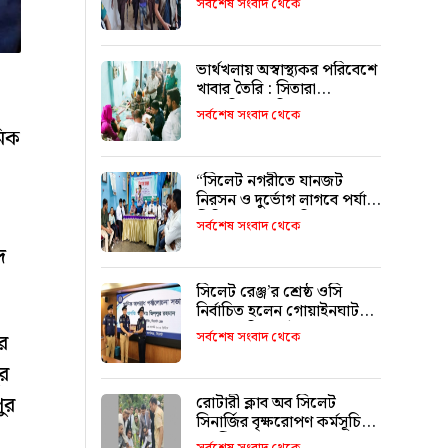
সর্বশেষ সংবাদ থেকে
ভার্থখলায় অস্বাস্থ্যকর পরিবেশে
খাবার তৈরি : সিতারা
বেকারিকে জরিমানা
সর্বশেষ সংবাদ থেকে
মিক
“সিলেট নগরীতে যানজট
নিরসন ও দুর্ভোগ লাগবে পর্যাপ্ত
সিটি বাস চালুর দাবি”
সর্বশেষ সংবাদ থেকে
দ
সিলেট রেঞ্জ’র শ্রেষ্ঠ ওসি
নির্বাচিত হলেন গোয়াইনঘাট
থানার অফিসার ইনচার্জ ওমর
সর্বশেষ সংবাদ থেকে
র
ফারুক মোড়ল
র
ুর
রোটারী ক্লাব অব সিলেট
সিনার্জির বৃক্ষরোপণ কর্মসূচি
অনুষ্ঠিত