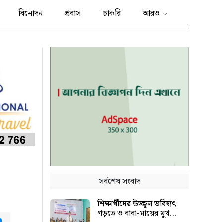
বিনোদন
প্রবাস
চাকরি
আরও
সর্বশেষ সংবাদ
শিক্ষার্থীদের উজ্জ্বল ভবিষ্যৎ
গড়তে ও বাবা-মায়ের মুখ