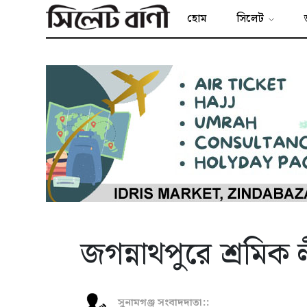
হোম
সিলেট
জগন্নাথপুরে শ্রমিক
সুনামগঞ্জ সংবাদদাতা::