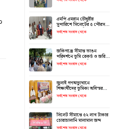
সর্বশেষ সংবাদ থেকে
এমপি এমরান চৌধুরীর
০
সুপারিশে সিলেটের ৫ পৌরসভা
পাচ্ছে ৫ শ কোটি টাকা
সর্বশেষ সংবাদ থেকে
জকিগঞ্জে সীমান্ত ভাঙন
পরিদর্শনে ভূমি রেকর্ড ও জরিপ
অধিদপ্তরের মহাপরিচালক
সর্বশেষ সংবাদ থেকে
জুলাই গণঅভ্যুত্থানে
শিক্ষার্থীদের ভূমিকা অবিস্মরণীয়
: এম এ মালিক
সর্বশেষ সংবাদ থেকে
সিলেট সীমান্তে ৫২ লাখ টাকার
চোরাচালানি মালামাল জব্দ
সর্বশেষ সংবাদ থেকে