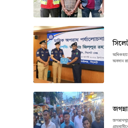
সিলেট 
অধিকহারে 
অবদান রা
জগন্না
জগন্নাথপু
গ্রামবাসী