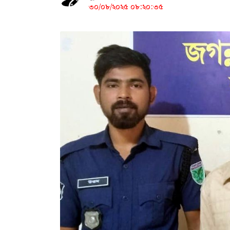
৩০/০৮/২০২৫ ০৮:২০:৩৫