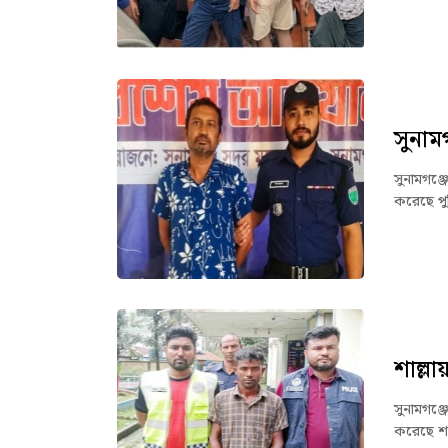
সুনাম
সুনামগঞ্
করেছে পু
শাল্ল
সুনামগঞ্
করেছে শা