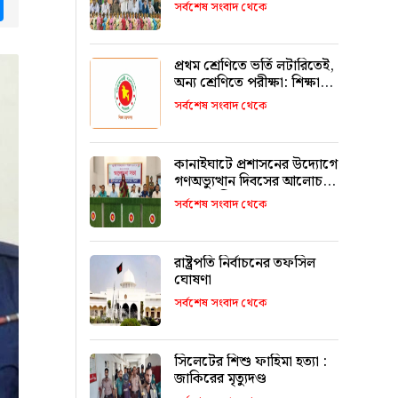
tsApp
Messenger
উজ্জ্বল করতে কার্যকর ভূমিকা
সর্বশেষ সংবাদ থেকে
রাখবে : কয়েস লোদী
প্রথম শ্রেণিতে ভর্তি লটারিতেই,
অন্য শ্রেণিতে পরীক্ষা: শিক্ষা
মন্ত্রণালয়
সর্বশেষ সংবাদ থেকে
কানাইঘাটে প্রশাসনের উদ্যোগে
গণঅভ্যুত্থান দিবসের আলোচনা
সভা অনুষ্ঠিত
সর্বশেষ সংবাদ থেকে
রাষ্ট্রপতি নির্বাচনের তফসিল
ঘোষণা
সর্বশেষ সংবাদ থেকে
সিলেটের শিশু ফাহিমা হত্যা :
জাকিরের মৃত্যুদণ্ড