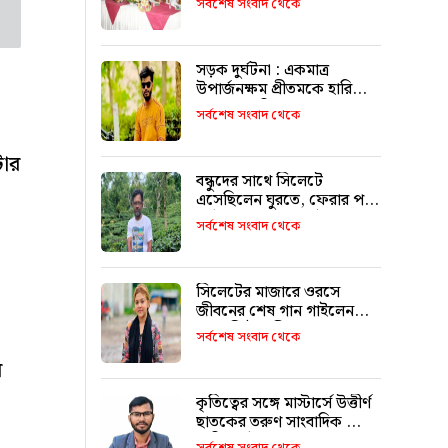
সর্বশেষ সংবাদ থেকে
আহমদ চৌধুরী
সড়ক দুর্ঘটনা : একমাত্র
উপার্জনক্ষম প্রীতমকে হারিয়ে
বাকরুদ্ধ পরিবার
সর্বশেষ সংবাদ থেকে
টার
বন্ধুদের সাথে সিলেটে
এসেছিলেন ঘুরতে, ফেরার পথে
দুর্ঘটনায় মারা যান সাইফুল
সর্বশেষ সংবাদ থেকে
সিলেটের মাজারে ওরসে
জীবনের শেষ গান গাইলেন
পেহেলি ভৈরবী
সর্বশেষ সংবাদ থেকে
য়
কৃতিত্বের সঙ্গে মাস্টার্সে উত্তীর্ণ
ছাতকের তরুণ সাংবাদিক মোঃ
তাজিদুল ইসলাম