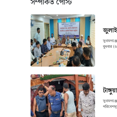
সম্পর্কিত পোস্ট
জুলাই
সুনামগঞ্
বুধবার (
টাঙ্গ
সুনামগঞ্জ
পরিবেশদূ