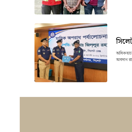
সিলেট 
অধিকহারে 
অবদান রা