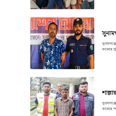
সুনাম
সুনামগঞ্
করেছে পু
শাল্ল
সুনামগঞ্
করেছে শা