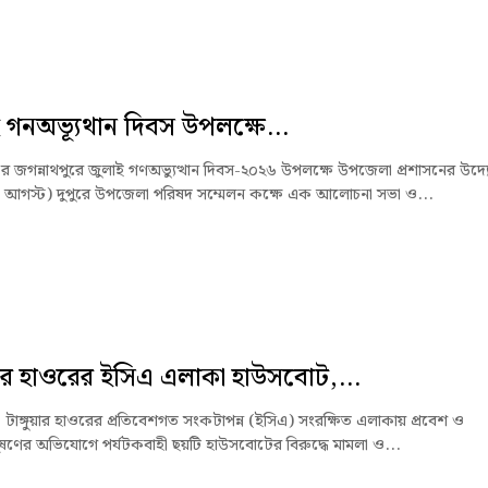
 গনঅভ্যূথান দিবস উপলক্ষে...
জের জগন্নাথপুরে জুলাই গণঅভ্যুত্থান দিবস-২০২৬ উপলক্ষে উপজেলা প্রশাসনের উদ্
৫ আগস্ট) দুপুরে উপজেলা পরিষদ সম্মেলন কক্ষে এক আলোচনা সভা ও...
ুয়ার হাওরের ইসিএ এলাকা হাউসবোট,...
ে টাঙ্গুয়ার হাওরের প্রতিবেশগত সংকটাপন্ন (ইসিএ) সংরক্ষিত এলাকায় প্রবেশ ও
ষণের অভিযোগে পর্যটকবাহী ছয়টি হাউসবোটের বিরুদ্ধে মামলা ও...