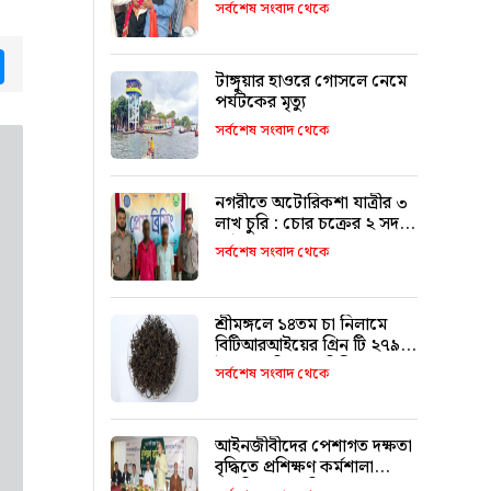
ভাবিনি’
সর্বশেষ সংবাদ থেকে
tsApp
Messenger
টাঙ্গুয়ার হাওরে গোসলে নেমে
পর্যটকের মৃত্যু
সর্বশেষ সংবাদ থেকে
নগরীতে অটোরিকশা যাত্রীর ৩
লাখ চুরি : চোর চক্রের ২ সদস্য
আটক
সর্বশেষ সংবাদ থেকে
শ্রীমঙ্গলে ১৪তম চা নিলামে
বিটিআরআইয়ের গ্রিন টি ২৭৯০
টাকা কেজি দরে বিক্রি
সর্বশেষ সংবাদ থেকে
আইনজীবীদের পেশাগত দক্ষতা
বৃদ্ধিতে প্রশিক্ষণ কর্মশালা
অপরিহার্য: এমপি এমরান