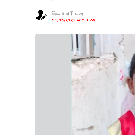
সিলেট বাণী ডেস্ক
০৫/০৬/২০২৬ ১০:১৪:৩৫