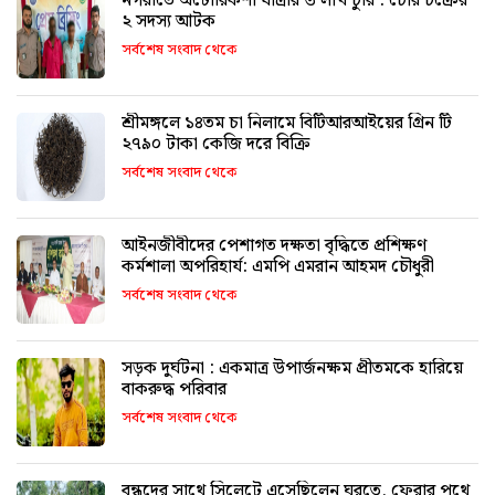
নগরীতে অটোরিকশা যাত্রীর ৩ লাখ চুরি : চোর চক্রের
২ সদস্য আটক
সর্বশেষ সংবাদ থেকে
শ্রীমঙ্গলে ১৪তম চা নিলামে বিটিআরআইয়ের গ্রিন টি
২৭৯০ টাকা কেজি দরে বিক্রি
সর্বশেষ সংবাদ থেকে
আইনজীবীদের পেশাগত দক্ষতা বৃদ্ধিতে প্রশিক্ষণ
কর্মশালা অপরিহার্য: এমপি এমরান আহমদ চৌধুরী
সর্বশেষ সংবাদ থেকে
সড়ক দুর্ঘটনা : একমাত্র উপার্জনক্ষম প্রীতমকে হারিয়ে
বাকরুদ্ধ পরিবার
সর্বশেষ সংবাদ থেকে
বন্ধুদের সাথে সিলেটে এসেছিলেন ঘুরতে, ফেরার পথে