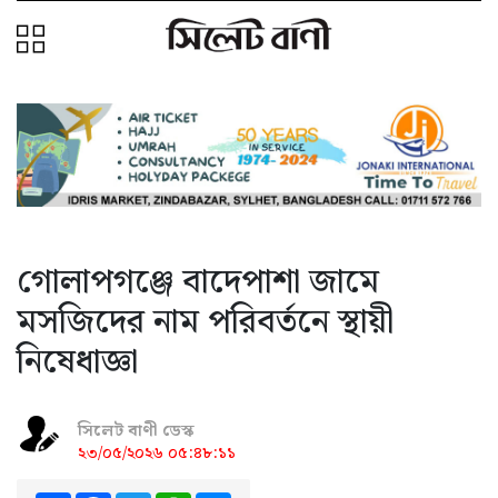
গোলাপগঞ্জে বাদেপাশা জামে
মসজিদের নাম পরিবর্তনে স্থায়ী
নিষেধাজ্ঞা
সিলেট বাণী ডেস্ক
২৩/০৫/২০২৬ ০৫:৪৮:১১