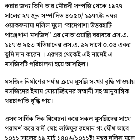
করার জন্য তিনি তার মৌরসী সম্পত্তি থেকে ১৯৭৭
সালের ২৭ জুন সম্পাদিত ৪৬৫০/ ১৯৭৭ইং নম্বর
ওয়াকফনামা দলিল মূলে “বাদেপাশা উত্তরহাটি
পাঞ্জেগানা মসজিদ” এর মোতাওয়াল্লি বরাবরে এস.এ.
১১৭ ও ২৫৩ খতিয়ানের এস.এ. ৯২ দাগে ০.০৪ একর
ভূমি দান করেন । এরপর থেকেই এই নামেই এ
মসজিদটি পরিচালনা হয়ে আসছিল।
মসজিদ নির্মাণের পর্যায় ক্রমে মুসল্লি সংখ্যা বৃদ্ধি পাওয়ায়
মসজিদের ইমাম মোয়াজ্জিনের সম্মানী সহ আনুষাঙ্গিক
খরচাপাতি বৃদ্ধি পায়।
এসব সার্বিক দিক বিবেচনা করে সকল মুসল্লিদের সাথে
পরামর্শ করে বাদী মোঃ লতিফুর রহমান গং যৌথ ভাবে
২০২২ সালের ২৯ মার্চ ১৪০৬/২০২২ইং নম্বর দলিল মূলে