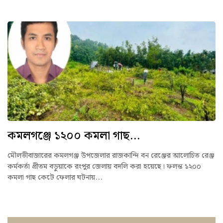
কমলগঞ্জে ১২০০ কমলা গাছ...
মৌলভীবাজারের কমলগঞ্জ উপজেলার রাজকান্দি বন রেঞ্জের আলোচিত রেঞ্জ
কর্মকর্তা প্রীতম বড়ুয়াকে রংপুর জেলায় বদলি করা হয়েছে। ফলন্ত ১২০০
কমলা গাছ কেটে ফেলার ঘটনায়...