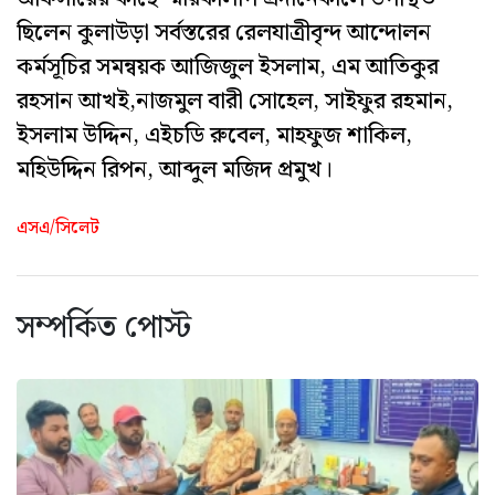
ছিলেন কুলাউড়া সর্বস্তরের রেলযাত্রীবৃন্দ আন্দোলন
কর্মসূচির সমন্বয়ক আজিজুল ইসলাম, এম আতিকুর
রহসান আখই,নাজমুল বারী সোহেল, সাইফুর রহমান,
ইসলাম উদ্দিন, এইচডি রুবেল, মাহফুজ শাকিল,
মহিউদ্দিন রিপন, আব্দুল মজিদ প্রমুখ।
এসএ/সিলেট
সম্পর্কিত পোস্ট