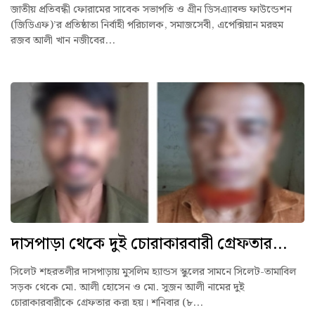
জাতীয় প্রতিবন্ধী ফোরামের সাবেক সভাপতি ও গ্রীন ডিসএ্যাবল্ড ফাউন্ডেশন
(জিডিএফ)’র প্রতিষ্ঠাতা নির্বাহী পরিচালক, সমাজসেবী, এপেক্সিয়ান মরহুম
রজব আলী খান নজীবের...
দাসপাড়া থেকে দুই চোরাকারবারী গ্রেফতার...
সিলেট শহরতলীর দাসপাড়ায় মুসলিম হ্যান্ডস স্কুলের সামনে সিলেট-তামাবিল
সড়ক থেকে মো. আলী হোসেন ও মো. সুজন আলী নামের দুই
চোরাকারবারীকে গ্রেফতার করা হয়। শনিবার (৮...