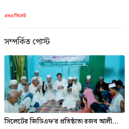
এসএ/সিলেট
সম্পর্কিত পোস্ট
সিলেটের জিডিএফ’র প্রতিষ্ঠাতা রজব আলী...