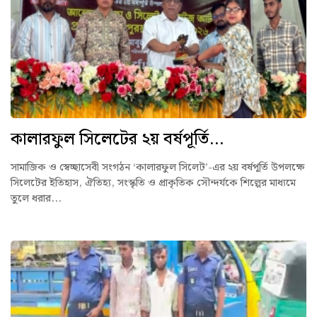
কালারফুল সিলেটের ২য় বর্ষপূর্তি...
সামাজিক ও স্বেচ্ছাসেবী সংগঠন ‘কালারফুল সিলেট’-এর ২য় বর্ষপূর্তি উপলক্ষে
সিলেটের ইতিহাস, ঐতিহ্য, সংস্কৃতি ও প্রাকৃতিক সৌন্দর্যকে শিল্পের মাধ্যমে
তুলে ধরার...