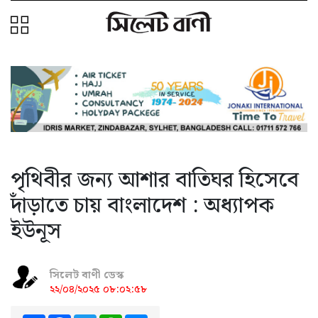
পৃথিবীর জন্য আশার বাতিঘর হিসেবে
দাঁড়াতে চায় বাংলাদেশ : অধ্যাপক
ইউনূস
সিলেট বাণী ডেস্ক
২২/০৪/২০২৫ ০৮:০২:৫৮