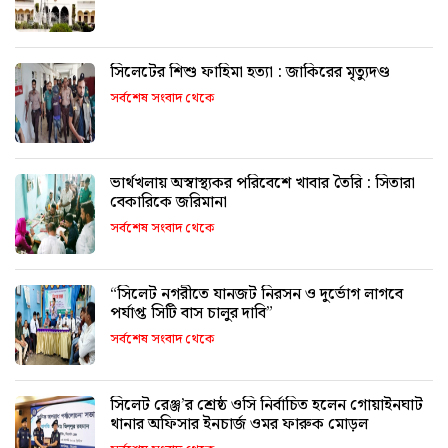
সিলেটের শিশু ফাহিমা হত্যা : জাকিরের মৃত্যুদণ্ড
সর্বশেষ সংবাদ থেকে
ভার্থখলায় অস্বাস্থ্যকর পরিবেশে খাবার তৈরি : সিতারা
বেকারিকে জরিমানা
সর্বশেষ সংবাদ থেকে
“সিলেট নগরীতে যানজট নিরসন ও দুর্ভোগ লাগবে
পর্যাপ্ত সিটি বাস চালুর দাবি”
সর্বশেষ সংবাদ থেকে
সিলেট রেঞ্জ’র শ্রেষ্ঠ ওসি নির্বাচিত হলেন গোয়াইনঘাট
থানার অফিসার ইনচার্জ ওমর ফারুক মোড়ল