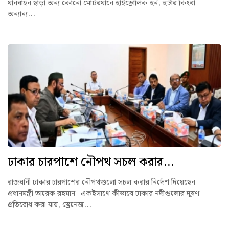
যানবাহন ছাড়া অন্য কোনো মোটরযানে হাইড্রোলিক হর্ন, হুটার কিংবা
অন্যান্য...
ঢাকার চারপাশে নৌপথ সচল করার...
রাজধানী ঢাকার চারপাশের নৌপথগুলো সচল করার নির্দেশ দিয়েছেন
প্রধানমন্ত্রী তারেক রহমান। একইসাথে কীভাবে ঢাকার নদীগুলোর দূষণ
প্রতিরোধ করা যায়, ড্রেনেজ...