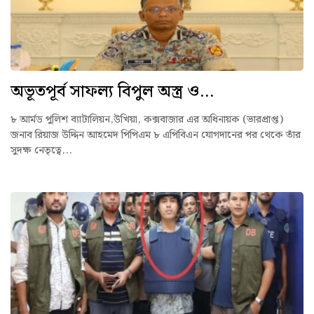
অভূতপূর্ব সাফল্য বিপুল অস্ত্র ও...
৮ আর্মড পুলিশ ব্যাটালিয়ন,উখিয়া, কক্সবাজার এর অধিনায়ক (ভারপ্রাপ্ত)
জনাব রিয়াজ উদ্দিন আহমেদ পিপিএম ৮ এপিবিএন যোগদানের পর থেকে তাঁর
সুদক্ষ নেতৃত্বে...