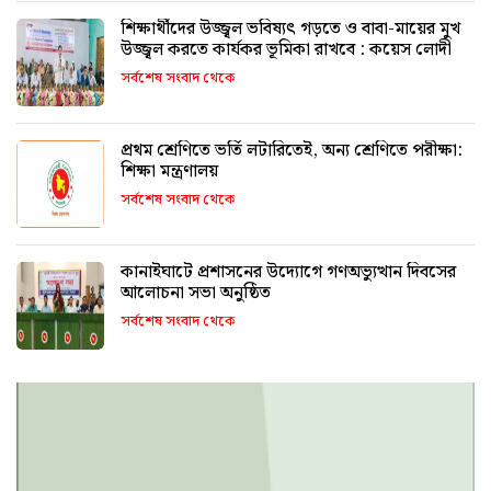
শিক্ষার্থীদের উজ্জ্বল ভবিষ্যৎ গড়তে ও বাবা-মায়ের মুখ
উজ্জ্বল করতে কার্যকর ভূমিকা রাখবে : কয়েস লোদী
সর্বশেষ সংবাদ থেকে
প্রথম শ্রেণিতে ভর্তি লটারিতেই, অন্য শ্রেণিতে পরীক্ষা:
শিক্ষা মন্ত্রণালয়
সর্বশেষ সংবাদ থেকে
কানাইঘাটে প্রশাসনের উদ্যোগে গণঅভ্যুত্থান দিবসের
আলোচনা সভা অনুষ্ঠিত
সর্বশেষ সংবাদ থেকে