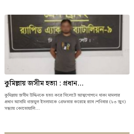
কুমিল্লায় জসীম হত্যা : প্রধান...
কুমিল্লায় জসীম উদ্দিনকে হত্যা করে সিলেটে আত্মগোপনে থাকা মামলার
প্রধান আসামি নাজমুল ইসলামকে গ্রেফতার করেছে র‌্যাব।শনিবার (১৩ জুন)
সন্ধ্যায় কোতোয়ালি...