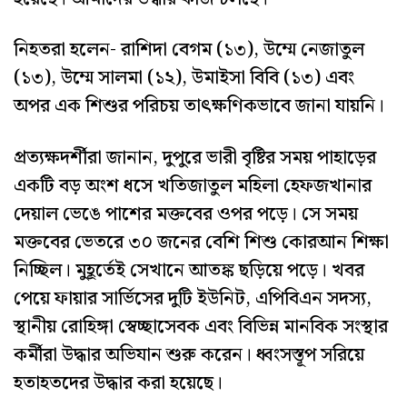
নিহতরা হলেন- রাশিদা বেগম (১৩), উম্মে নেজাতুল
(১৩), উম্মে সালমা (১২), উমাইসা বিবি (১৩) এবং
অপর এক শিশুর পরিচয় তাৎক্ষণিকভাবে জানা যায়নি।
প্রত্যক্ষদর্শীরা জানান, দুপুরে ভারী বৃষ্টির সময় পাহাড়ের
একটি বড় অংশ ধসে খতিজাতুল মহিলা হেফজখানার
দেয়াল ভেঙে পাশের মক্তবের ওপর পড়ে। সে সময়
মক্তবের ভেতরে ৩০ জনের বেশি শিশু কোরআন শিক্ষা
নিচ্ছিল। মুহূর্তেই সেখানে আতঙ্ক ছড়িয়ে পড়ে। খবর
পেয়ে ফায়ার সার্ভিসের দুটি ইউনিট, এপিবিএন সদস্য,
স্থানীয় রোহিঙ্গা স্বেচ্ছাসেবক এবং বিভিন্ন মানবিক সংস্থার
কর্মীরা উদ্ধার অভিযান শুরু করেন। ধ্বংসস্তূপ সরিয়ে
হতাহতদের উদ্ধার করা হয়েছে।